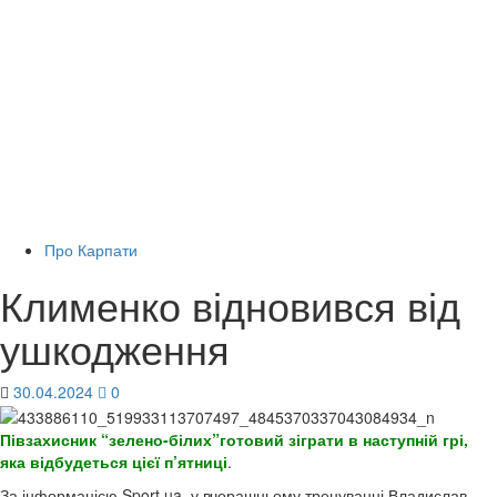
Про Карпати
Клименко відновився від
ушкодження
30.04.2024
0
Півзахисник “зелено-білих”готовий зіграти в наступній грі,
яка відбудеться цієї п’ятниці
.
За інформацією Sport.ua, у вчорашньому тренуванні Владислав