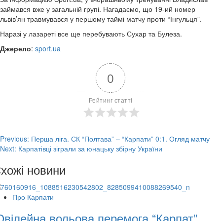
займався вже у загальній групі. Нагадаємо, що 19-ий номер
львів’ян травмувався у першому таймі матчу проти “Інгульця”.
Наразі у лазареті все ще перебувають Сухар та Булеза.
Джерело
:
sport.ua
0
Рейтинг статті
Post
Previous:
Перша ліга. СК “Полтава” – “Карпати” 0:1. Огляд матчу
Next:
Карпатівці зіграли за юнацьку збірну України
navigation
хожі новини
Про Карпати
вілейна вольова перемога “Карпат”