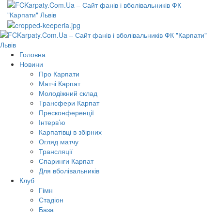
Перейти
до
вмісту
Primary
Menu
Головна
Новини
Про Карпати
Матчі Карпат
Молодіжний склад
Трансфери Карпат
Пресконференції
Інтерв’ю
Карпатівці в збірних
Огляд матчу
Трансляції
Спаринги Карпат
Для вболівальників
Клуб
Гімн
Стадіон
База