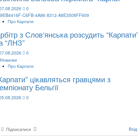
07.08.2026
0
Про Карпати
рбітр з Слов‘янська розсудить “Карпати
а “ЛНЗ”
07.08.2026
0
Про Карпати
Карпати” цікавляться гравцями з
емпіонату Бельгії
05.08.2026
0
Вхід
Підписатися