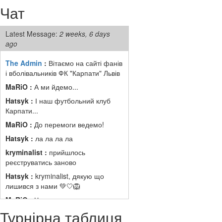
Чат
Latest Message:
2 weeks, 6 days
ago
The Admin
:
Вітаємо на сайті фанів
і вболівальників ФК "Карпати" Львів
MaRiO :
А ми йдемо...
Hatsyk :
І наш футбольний клуб
Карпати...
MaRiO :
До перемоги ведемо!
Hatsyk :
ла ла ла ла
kryminalist :
прийшлось
реєструватись заново
Hatsyk :
kryminalist, дякую що
лишився з нами 💚🤍🦁
MaRiO :
Чат потрохи оживає, то
добре!
Турнірна таблиця