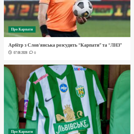
Про Карпати
Арбітр з Слов‘янська розсудить “Карпати” та “ЛНЗ”
07.08.2026
0
Про Карпати