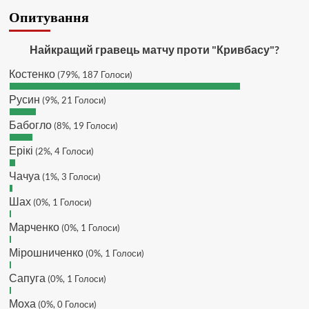
SVAT :
Hatsyk, Якщо зручно, то
Опитування
завтра напишу в інстаграм
Hatsyk :
SVAT, без проблем
Найкращий гравець матчу проти "Кривбасу"?
SVAT :
Hatsyk в інсті обмеження
Костенко
(79%, 187 Голоси)
кинув в ТГ
DJGycle :
Tamada
Русин
(9%, 21 Голоси)
Makiavelli :
Всім привіт!
Бабогло
(8%, 19 Голоси)
Makiavelli :
Бачу чат знову живий)
Ерікі
(2%, 4 Голоси)
MaRiO :
Трансфери такі шо слів
нема....все йде до чергового
Чачуа
(1%, 3 Голоси)
провалу 🙁
Шах
Hatsyk
(0%, 1 Голоси)
:
Makiavelli, вітаємо на
сайті. Вірю що чат і сайт загалом
Марченко
(0%, 1 Голоси)
буде ще активніший з часом)
Hatsyk
:
Та Кузик ще ок, а
Мірошниченко
(0%, 1 Голоси)
Мельниченко я думаю це для
Сапуга
перспективи, хз хз
(0%, 1 Голоси)
SVAT :
На завтра планують
Моха
(0%, 0 Голоси)