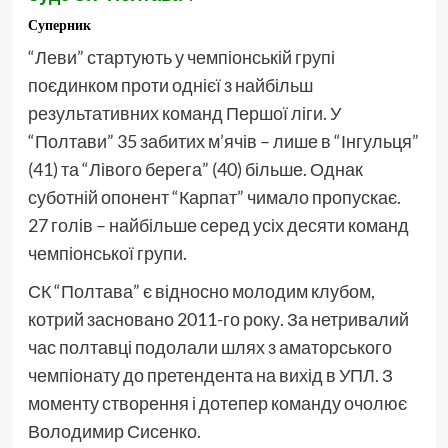
Суперник
“Леви” стартують у чемпіонській групі
поєдинком проти однієї з найбільш
результативних команд Першої ліги. У
“Полтави” 35 забитих м’ячів – лише в “Інгульця”
(41) та “Лівого берега” (40) більше. Однак
суботній опонент “Карпат” чимало пропускає.
27 голів – найбільше серед усіх десяти команд
чемпіонської групи.
СК “Полтава” є відносно молодим клубом,
котрий засновано 2011-го року. За нетривалий
час полтавці подолали шлях з аматорського
чемпіонату до претендента на вихід в УПЛ. З
моменту створення і дотепер команду очолює
Володимир Сисенко.