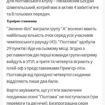
для полтавського клубу – півзахисник Богдан
Шмигельський, котрий має в активі 4 забиті м’ячі
та 8 гольових передач.
Турнірне становище
“Зелено-білі” виграли групу “А” восени і мають
найбільшу кількість очок серед усіх учасників
чемпіонського раунду (45). “Полтава” здобула
29 пунктів і йде на сьомому місці. Згідно з
регламентом дві перші команди групи напряму
вийдуть в УПЛ, а третя та четверта зіграють у
плей-оф з представниками Прем’єр-ліги.
Полтавців від прохідної четвертої сходинки
відділяють лише два бали.
Варто зауважити, що у п’яти заключних
поєдинках осені “Полтава” не поступалася (три
перемоги та дві нічиї). Безпрограшна серія