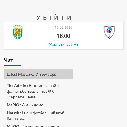
УВІЙТИ
10.08.2026
18:00
"Карпати" vs ЛНЗ
Чат
Latest Message:
3 weeks ago
The Admin
:
Вітаємо на сайті
фанів і вболівальників ФК
"Карпати" Львів
MaRiO :
А ми йдемо...
Hatsyk :
І наш футбольний клуб
Карпати...
MaRiO :
До перемоги ведемо!