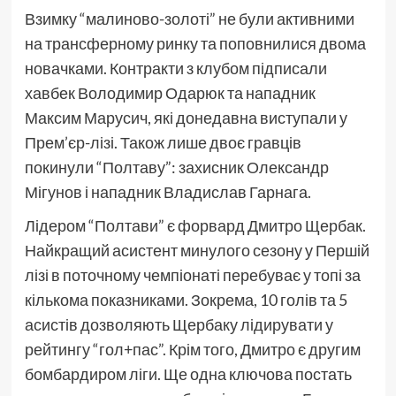
Взимку “малиново-золоті” не були активними
на трансферному ринку та поповнилися двома
новачками. Контракти з клубом підписали
хавбек Володимир Одарюк та нападник
Максим Марусич, які донедавна виступали у
Прем’єр-лізі. Також лише двоє гравців
покинули “Полтаву”: захисник Олександр
Мігунов і нападник Владислав Гарнага.
Лідером “Полтави” є форвард Дмитро Щербак.
Найкращий асистент минулого сезону у Першій
лізі в поточному чемпіонаті перебуває у топі за
кількома показниками. Зокрема, 10 голів та 5
асистів дозволяють Щербаку лідирувати у
рейтингу “гол+пас”. Крім того, Дмитро є другим
бомбардиром ліги. Ще одна ключова постать