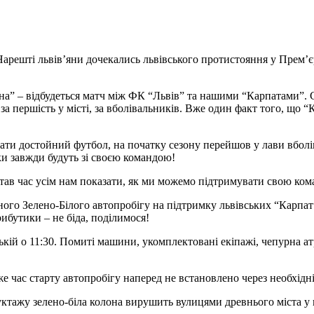
. Нарешті львів’яни дочекались львівського протистояння у Прем
аїна” – відбудеться матч між ФК “Львів” та нашими “Карпатами”
 за першість у місті, за вболівальників. Вже один факт того, щ
вати достойний футбол, на початку сезону перейшов у лави вболі
и завжди будуть зі своєю командою!
став час усім нам показати, як ми можемо підтримувати свою ком
йного Зелено-Білого автопробігу на підтримку львівських “Карпа
ибутики – не біда, поділимося!
й о 11:30. Помиті машини, укомплектовані екіпажі, чепурна атр
же час старту автопробігу наперед не встановлено через необхідн
руктажу зелено-біла колона вирушить вулицями древнього міста 