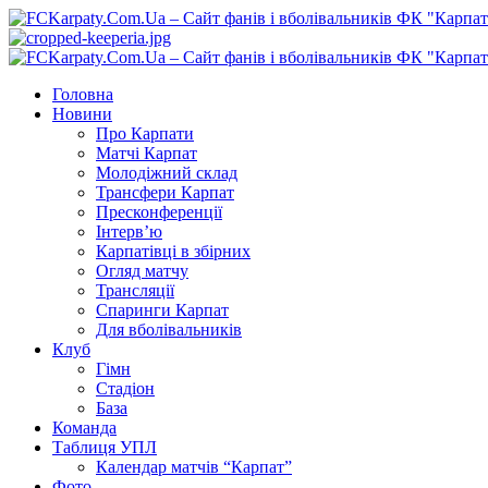
Перейти
до
вмісту
Primary
Menu
Головна
Новини
Про Карпати
Матчі Карпат
Молодіжний склад
Трансфери Карпат
Пресконференції
Інтерв’ю
Карпатівці в збірних
Огляд матчу
Трансляції
Спаринги Карпат
Для вболівальників
Клуб
Гімн
Стадіон
База
Команда
Таблиця УПЛ
Календар матчів “Карпат”
Фото