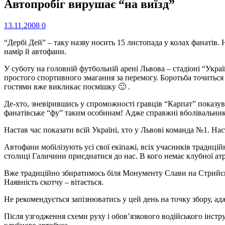
Автопробіг вирушає “на виїзд”
13.11.2008
0
“Дербі Дей” – таку назву носить 15 листопада у колах фанатів
намір й автофани.
У суботу на головній футбольній арені Львова – стадіоні “Укр
простого спортивного змагання за перемогу. Боротьба точиться
гостями вже викликає посмішку 🙂 .
Де-хто, зневірившись у спроможності гравців “Карпат” показу
фанатівське “фу” таким особинам! Адже справжні вболівальник
Настав час показати всій Україні, хто у Львові команда №1. На
Автофани мобілізують усі свої екіпажі, всіх учасників традиці
столиці Галичини приєднатися до нас. В кого немає клубної атр
Вже традиційно збиратимось біля Монументу Слави на Стрийські
Наявність скотчу – вітається.
Не рекомендується запізнюватись у цей день на точку збору, ад
Після узгодження схеми руху і обов’язкового водійського інст