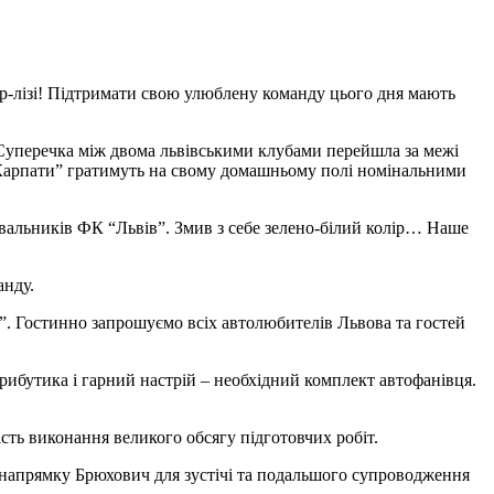
’єр-лізі! Підтримати свою улюблену команду цього дня мають
. Суперечка між двома львівськими клубами перейшла за межі
о “Карпати” гратимуть на свому домашньому полі номінальними
вальників ФК “Львів”. Змив з себе зелено-білий колір… Наше
анду.
т”. Гостинно запрошуємо всіх автолюбителів Львова та гостей
ибутика і гарний настрій – необхідний комплект автофанівця.
ість виконання великого обсягу підготовчих робіт.
у напрямку Брюхович для зустічі та подальшого супроводження