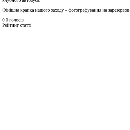
клубного автобуса.
Фінішна крапка нашого заходу – фотографування на зарезервова
0
0
голосів
Рейтинг статті