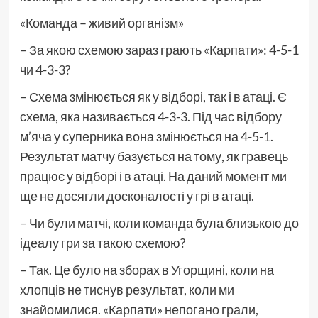
«Команда – живий організм»
– За якою схемою зараз грають «Карпати»: 4-5-1
чи 4-3-3?
– Схема змінюється як у відборі, так і в атаці. Є
схема, яка називається 4-3-3. Під час відбору
м’яча у суперника вона змінюється на 4-5-1.
Результат матчу базується на тому, як гравець
працює у відборі і в атаці. На даний момент ми
ще не досягли досконалості у грі в атаці.
– Чи були матчі, коли команда була близькою до
ідеалу гри за такою схемою?
– Так. Це було на зборах в Угорщині, коли на
хлопців не тиснув результат, коли ми
знайомилися. «Карпати» непогано грали,