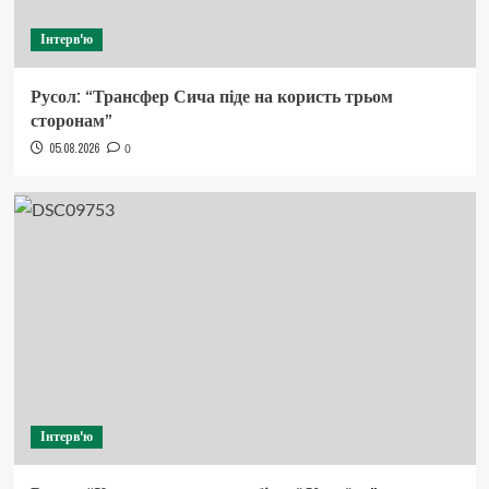
Інтерв'ю
Русол: “Трансфер Сича піде на користь трьом
сторонам”
05.08.2026
0
Інтерв'ю