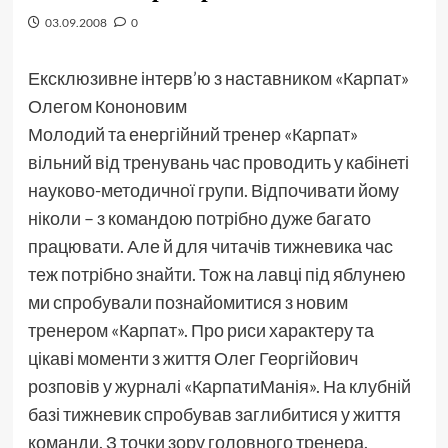
03.09.2008
0
Ексклюзивне інтерв’ю з наставником «Карпат»
Олегом Кононовим
Молодий та енергійний тренер «Карпат»
вільний від тренувань час проводить у кабінеті
науково-методичної групи. Відпочивати йому
ніколи – з командою потрібно дуже багато
працювати. Але й для читачів тижневика час
теж потрібно знайти. Тож на лавці під яблунею
ми спробували познайомитися з новим
тренером «Карпат». Про риси характеру та
цікаві моменти з життя Олег Георгійович
розповів у журналі «КарпатиМанія». На клубній
базі тижневик спробував заглибитися у життя
команди. З точки зору головного тренера.