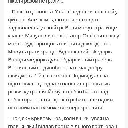
ніколи разом не грали…
– Просто це робота. У нас є недоліки власне й у
цій парі. Але тішить, що вони знаходять
задоволення у своїй грі. Вони можуть грати ще
краще. Минуло лише шість ігор. От після сезону
можна буде про щось говорити докладніше.
Можуть грати краще і Бідловський, і Федорів.
Володя Федорів дуже обдарований гравець.
Він сильний в єдиноборствах, має добру
швидкість і бійцівські якості. Індивідуальна
підготовка – це одна з головних прерогатив
розвитку гравця. Йому потрібно багато над
собою працювати, що він і робить, але одним
неточним пасом може все перекреслити.
– Так, як у Кривому Розі, коли він кинувся на
гравця, який віддав пас на вільного партнера, і