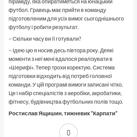
піраміду, яка опиратиметься на юнацький
футбол. Гравець має прийти в команду
підготовленим для усіх вимог сьогоднішнього
футболу і робити результат.
– Скільки часу ви її готували?
– Ідею цю я носив десь півтора року. Деякі
моменти з неї мені вдалося реалізувати в
«Шерифі». Тепер трохи коректую. Система
підготовки відходить від потреб головної
команди. У цій програмі вимоги записані чітко.
Це і набір спеціалістів з аеробіки, акробатики,
фітнесу, будівництва футбольних полів тощо.
Ростислав Ящишин, тижневик “Карпати”
0