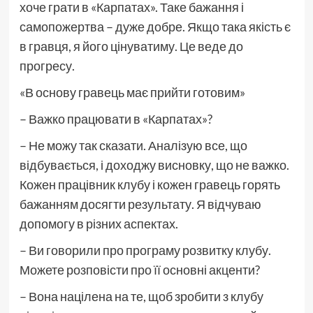
хоче грати в «Карпатах». Таке бажання і
самопожертва – дуже добре. Якщо така якість є
в гравця, я його цінуватиму. Це веде до
прогресу.
«В основу гравець має прийти готовим»
– Важко працювати в «Карпатах»?
– Не можу так сказати. Аналізую все, що
відбувається, і доходжу висновку, що не важко.
Кожен працівник клубу і кожен гравець горять
бажанням досягти результату. Я відчуваю
допомогу в різних аспектах.
– Ви говорили про програму розвитку клубу.
Можете розповісти про її основні акценти?
– Вона націлена на те, щоб зробити з клубу