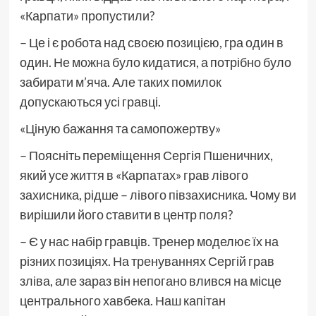
«Карпати» пропустили?
– Це і є робота над своєю позицією, гра один в
один. Не можна було кидатися, а потрібно було
забирати м’яча. Але таких помилок
допускаються усі гравці.
«Ціную бажання та самопожертву»
– Поясніть переміщення Сергія Пшеничних,
який усе життя в «Карпатах» грав лівого
захисника, рідше – лівого півзахисника. Чому ви
вирішили його ставити в центр поля?
– Є у нас набір гравців. Тренер моделює їх на
різних позиціях. На тренуваннях Сергій грав
зліва, але зараз він непогано влився на місце
центрального хавбека. Наш капітан