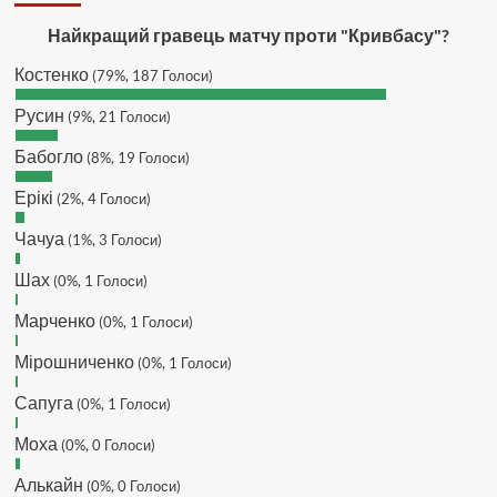
Hatsyk :
SVAT, без проблем
Найкращий гравець матчу проти "Кривбасу"?
SVAT :
Hatsyk в інсті обмеження
Костенко
(79%, 187 Голоси)
кинув в ТГ
DJGycle :
Tamada
Русин
(9%, 21 Голоси)
Makiavelli :
Всім привіт!
Бабогло
(8%, 19 Голоси)
Makiavelli :
Бачу чат знову живий)
Ерікі
(2%, 4 Голоси)
MaRiO :
Трансфери такі шо слів
нема....все йде до чергового
Чачуа
(1%, 3 Голоси)
провалу 🙁
Шах
Hatsyk
(0%, 1 Голоси)
:
Makiavelli, вітаємо на
сайті. Вірю що чат і сайт загалом
Марченко
(0%, 1 Голоси)
буде ще активніший з часом)
Hatsyk
:
Та Кузик ще ок, а
Мірошниченко
(0%, 1 Голоси)
Мельниченко я думаю це для
Сапуга
перспективи, хз хз
(0%, 1 Голоси)
SVAT :
На завтра планують
Моха
(0%, 0 Голоси)
трансляцію товарняка з Минаєм
https://www.youtube.com/live/Qb1ebGeOfZ8?
Алькайн
(0%, 0 Голоси)