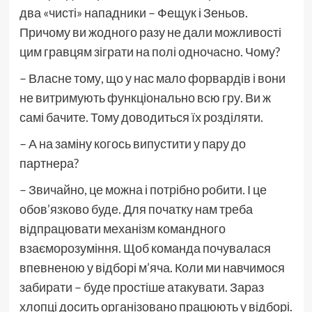
два «чисті» нападники – Фещук і Зеньов.
Причому ви жодного разу не дали можливості
цим гравцям зіграти на полі одночасно. Чому?
– Власне тому, що у нас мало форвардів і вони
не витримують функціонально всю гру. Ви ж
самі бачите. Тому доводиться їх розділяти.
– А на заміну когось випустити у пару до
партнера?
– Звичайно, це можна і потрібно робити. І це
обов’язково буде. Для початку нам треба
відпрацювати механізм командного
взаєморозуміння. Щоб команда почувалася
впевненою у відборі м’яча. Коли ми навчимося
забирати – буде простіше атакувати. Зараз
хлопці досить організовано працюють у відборі.