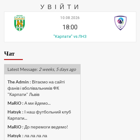
УВІЙТИ
10.08.2026
18:00
"Карпати" vs ЛНЗ
Чат
Latest Message:
2 weeks, 5 days ago
The Admin
:
Вітаємо на сайті
фанів і вболівальників ФК
"Карпати" Львів
MaRiO :
А ми йдемо...
Hatsyk :
І наш футбольний клуб
Карпати...
MaRiO :
До перемоги ведемо!
Hatsyk :
ла ла ла ла