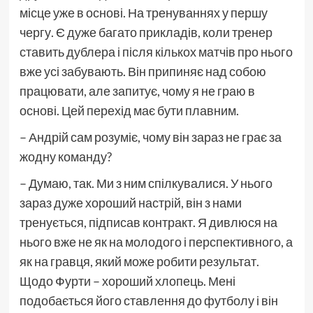
місце уже в основі. На тренуваннях у першу
чергу. Є дуже багато прикладів, коли тренер
ставить дублера і після кількох матчів про нього
вже усі забувають. Він припиняє над собою
працювати, але запитує, чому я не граю в
основі. Цей перехід має бути плавним.
– Андрій сам розуміє, чому він зараз не грає за
жодну команду?
– Думаю, так. Ми з ним спілкувалися. У нього
зараз дуже хороший настрій, він з нами
тренується, підписав контракт. Я дивлюся на
нього вже не як на молодого і перспективного, а
як на гравця, який може робити результат.
Щодо Фурти – хороший хлопець. Мені
подобається його ставлення до футболу і він