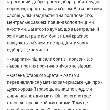
агресивний, добре грає у відборі, робить чудові
передачі, гарно працює з м’ячем. Він серйозний
хлопець, який віддається на полі повністю.
Центральні хавбеки повинні володіти цими
якостями. Багато хто думає, що в центральній
зоні мають грати футболісти, які красиво
працюють з м’ячем, а не приділяти увагу
відбору. Це помилка.
– «Карпати» підписали братів Тарасенків. У
Львові про них практично нічого не відомо…
– Євгена (старшого брата. – Авт.) ми
передивлялися у матчах за черкаське «Дніпро».
Дуже хороший гравець, на наш погляд. Ми
дивилися не один матч. Він непогано грає
головою, працює обома ногами. Тому це
придбання хороше. Я думаю, він складе