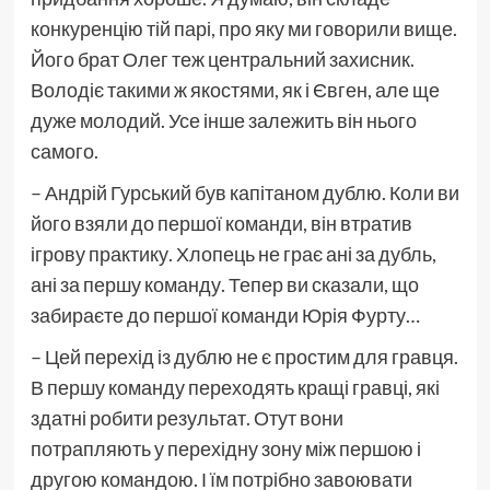
конкуренцію тій парі, про яку ми говорили вище.
Його брат Олег теж центральний захисник.
Володіє такими ж якостями, як і Євген, але ще
дуже молодий. Усе інше залежить він нього
самого.
– Андрій Гурський був капітаном дублю. Коли ви
його взяли до першої команди, він втратив
ігрову практику. Хлопець не грає ані за дубль,
ані за першу команду. Тепер ви сказали, що
забираєте до першої команди Юрія Фурту…
– Цей перехід із дублю не є простим для гравця.
В першу команду переходять кращі гравці, які
здатні робити результат. Отут вони
потрапляють у перехідну зону між першою і
другою командою. І їм потрібно завоювати