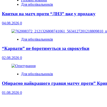
Головні новини
Для вболівальників
Квитки на матч проти “ЛНЗ” вже у продажу
04.08.2026
0
Для вболівальників
“Карпати” не боротимуться за єврокубки
02.08.2026
0
Для вболівальників
Обираємо найкращого гравця матчу проти” Кри
01.08.2026
0