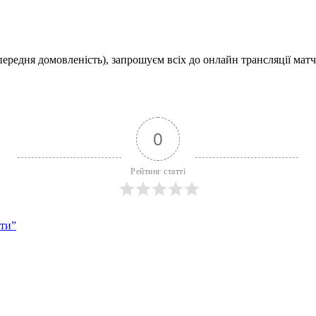
передня домовленість), запрошуєм всіх до онлайн трансляції матчу
0
Рейтинг статті
ати”