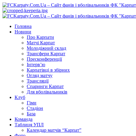
Перейти
до
вмісту
Primary
Menu
Головна
Новини
Про Карпати
Матчі Карпат
Молодіжний склад
Трансфери Карпат
Пресконференції
Інтерв’ю
Карпатівці в збірних
Огляд матчу
Трансляції
Спаринги Карпат
Для вболівальників
Клуб
Гімн
Стадіон
База
Команда
Таблиця УПЛ
Календар матчів “Карпат”
Фото