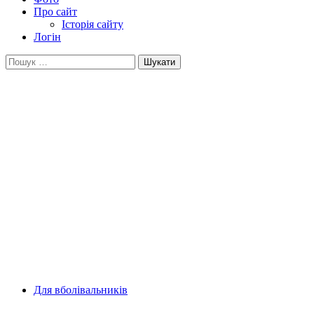
Про сайт
Історія сайту
Логін
Пошук:
Для вболівальників