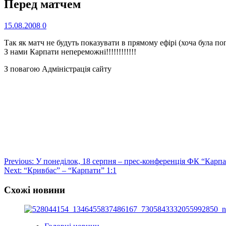
Перед матчем
15.08.2008
0
Так як матч не будуть показувати в прямому ефірі (хоча була по
З нами Карпати непереможні!!!!!!!!!!!!
З повагою Адміністрація сайту
Post
Previous:
У понеділок, 18 серпня – прес-конференція ФК “Карп
Next:
“Кривбас” – “Карпати” 1:1
navigation
Схожі новини