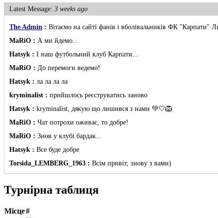
Latest Message:
3 weeks ago
The Admin
:
Вітаємо на сайті фанів і вболівальників ФК "Карпати" Л
MaRiO :
А ми йдемо...
Hatsyk :
І наш футбольний клуб Карпати...
MaRiO :
До перемоги ведемо!
Hatsyk :
ла ла ла ла
kryminalist :
прийшлось реєструватись заново
Hatsyk :
kryminalist, дякую що лишився з нами 💚🤍🦁
MaRiO :
Чат потрохи оживає, то добре!
MaRiO :
Знов у клубі бардак...
Hatsyk :
Все буде добре
Torsida_LEMBERG_1963 :
Всім привіт, знову з вами)
Hatsyk :
Torsida_LEMBERG_1963 , радий вітати 🙌 🦁
Турнірна таблиця
SVAT :
Всім привіт! Я так розумію старий сайт пішов разом з акаунто
Hatsyk
:
SVAT, привіт. Саме так, все що було на старому хостингу, т
Місце
#
Yaroslav :
О чатик відродився)))