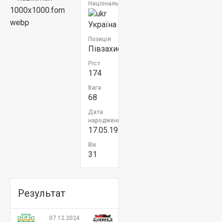
Національність
Україна
Позиція
Півзахисник
Ріст
174
Вага
68
Дата
народження
17.05.1995
Вік
31
Результат
07.12.2024