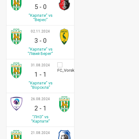
5
-
0
“Карпати” vs
“Верес”
02.11.2024
3
-
0
“Карпати” vs
“Лівий Берег”
31.08.2024
1
-
1
“Карпати” vs
“Ворскла”
26.08.2024
2
-
1
“ЛНЗ” vs
“Карпати”
21.08.2024