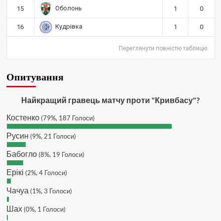
зауважень/ покращень по сайту? І
Оболонь
15
1
0
чи можна на сайт скинути криптою
ltc?
Кудрівка
16
1
0
Hatsyk
:
SVAT, телеграм, пошта,
Переглянути повністю таблицю
вайбер, будь де) що підходить?
зараз скину.
SVAT :
Hatsyk, Якщо зручно, то
Опитування
завтра напишу в інстаграм
Hatsyk :
SVAT, без проблем
Найкращий гравець матчу проти "Кривбасу"?
SVAT :
Hatsyk в інсті обмеження
Костенко
(79%, 187 Голоси)
кинув в ТГ
DJGycle :
Tamada
Русин
(9%, 21 Голоси)
Makiavelli :
Всім привіт!
Бабогло
(8%, 19 Голоси)
Makiavelli :
Бачу чат знову живий)
Ерікі
(2%, 4 Голоси)
MaRiO :
Трансфери такі шо слів
нема....все йде до чергового
Чачуа
(1%, 3 Голоси)
провалу 🙁
Шах
Hatsyk
(0%, 1 Голоси)
:
Makiavelli, вітаємо на
сайті. Вірю що чат і сайт загалом