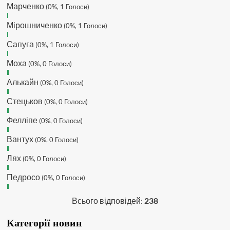
Марченко
(0%, 1 Голоси)
буде ще активніший з часом)
Hatsyk
:
Та Кузик ще ок, а
Мірошниченко
(0%, 1 Голоси)
Мельниченко я думаю це для
Сапуга
перспективи, хз хз
(0%, 1 Голоси)
SVAT :
На завтра планують
Моха
(0%, 0 Голоси)
трансляцію товарняка з Минаєм
https://www.youtube.com/live/Qb1ebGeOfZ8?
Алькайн
(0%, 0 Голоси)
si=GU46Q4zlJQd2L-W8
Стецьков
(0%, 0 Голоси)
Hatsyk
:
А ще на сайті триває
опитування)
Фелліпе
(0%, 0 Голоси)
SVAT :
Hatsyk А як зробити
посилання?
Вантух
(0%, 0 Голоси)
Hatsyk
:
В чаті? У вікні URL
Лях
(0%, 0 Голоси)
вставляєш лінк на свій профіль)
Педросо
SVAT
:
Ніби вставив, а все одно
(0%, 0 Голоси)
блочить. Там де URL ставити лінк
на профіль, а нижче ( Message)
Всього відповідей:
238
саме посилання?
Категорії новин
Hatsyk
:
Так я ж бачу твої