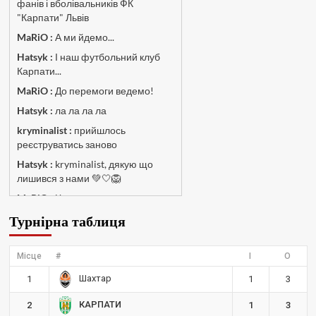
фанів і вболівальників ФК
"Карпати" Львів
MaRiO :
А ми йдемо...
Hatsyk :
І наш футбольний клуб
Карпати...
MaRiO :
До перемоги ведемо!
Hatsyk :
ла ла ла ла
kryminalist :
прийшлось
реєструватись заново
Hatsyk :
kryminalist, дякую що
лишився з нами 💚🤍🦁
MaRiO :
Чат потрохи оживає, то
добре!
Турнірна таблиця
MaRiO :
Знов у клубі бардак...
Hatsyk :
Все буде добре
Місце
#
І
О
Torsida_LEMBERG_1963 :
Всім
Шахтар
1
1
3
привіт, знову з вами)
Hatsyk :
Torsida_LEMBERG_1963 ,
КАРПАТИ
2
1
3