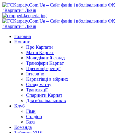
Перейти
до
вмісту
Primary
Menu
Головна
Новини
Про Карпати
Матчі Карпат
Молодіжний склад
Трансфери Карпат
Пресконференції
Інтерв’ю
Карпатівці в збірних
Огляд матчу
Трансляції
Спаринги Карпат
Для вболівальників
Клуб
Гімн
Стадіон
База
Команда
Таблиця УПЛ