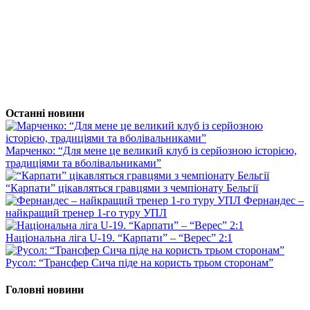
Останні новини
Марченко: “Для мене це великий клуб із серйозною історією,
традиціями та вболівальниками”
“Карпати” цікавляться гравцями з чемпіонату Бельгії
Фернандес –
найкращий тренер 1-го туру УПЛ
Національна ліга U-19. “Карпати” – “Верес” 2:1
Русол: “Трансфер Сича піде на користь трьом сторонам”
Головні новини