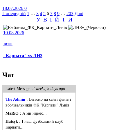
18.07.2026
0
Пагінація
Попередній
1
…
3
4
5
6
7
8
9
…
203
Далі
УВІЙТИ
записів
10.08.2026
18:00
"Карпати" vs ЛНЗ
Чат
Latest Message:
2 weeks, 5 days ago
The Admin
:
Вітаємо на сайті фанів і
вболівальників ФК "Карпати" Львів
MaRiO :
А ми йдемо...
Hatsyk :
І наш футбольний клуб
Карпати...