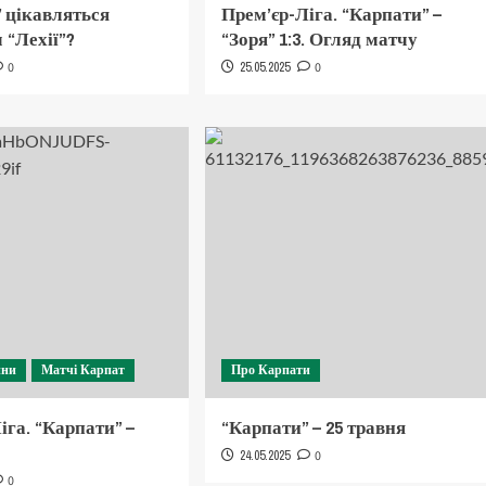
 цікавляться
Прем’єр-Ліга. “Карпати” –
 “Лехії”?
“Зоря” 1:3. Огляд матчу
0
25.05.2025
0
ини
Матчі Карпат
Про Карпати
іга. “Карпати” –
“Карпати” – 25 травня
24.05.2025
0
0