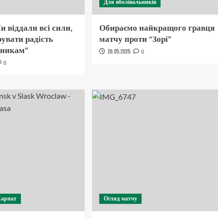
Для вболівальників
и віддали всі сили,
Обираємо найкращого гравця
увати радість
матчу проти “Зорі”
ьникам”
26.05.2025
0
0
Карпат
Огляд матчу