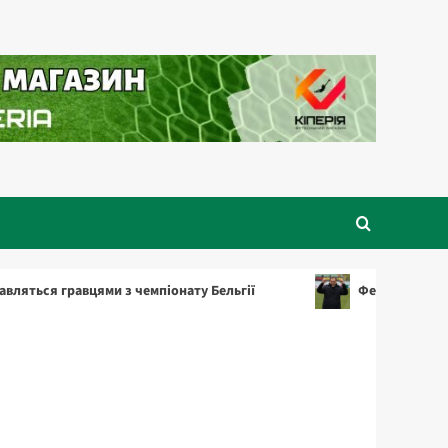
 гравцями з чемпіонату Бельгії
Фернандес – найкращ