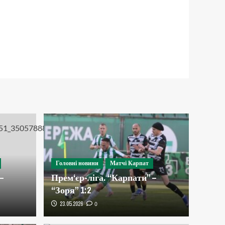
Головні новини
Матчі Карпат
–
Прем‘єр-ліга. “Карпати” –
“Зоря” 1:2
23.05.2026
0