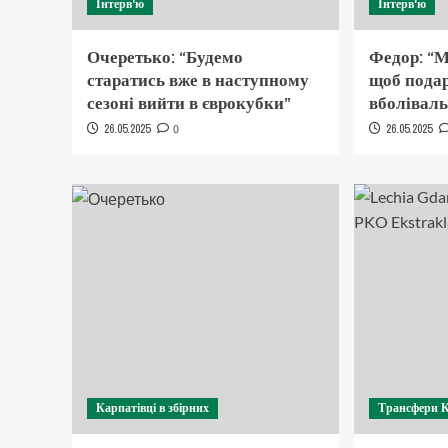
Інтерв'ю
Інтерв'ю
Очеретько: “Будемо
Федор: “М
старатись вже в наступному
щоб подар
сезоні вийти в єврокубки”
вболівал
26.05.2025
0
26.05.2025
Карпатівці в збірних
Трансфери 