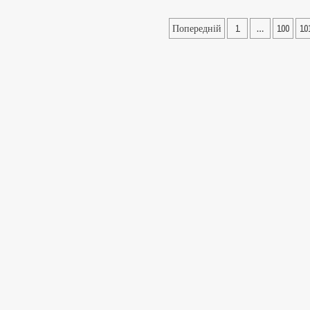
Пагінація
Попередній
1
…
100
10
записів