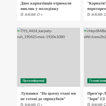
Двоє карпатівців отримали
“Карпати”
виклик у молодіжку
воротарем
26.05.2025
0
26.05.2025
Пресконференції
Головні нов
Лупашко: “На цьому етапі ми
Прем’єр-Л
не готові до єврокубків”
“Зоря” 1:3
25.05.2025
1
25.05.2025