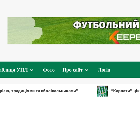
аблиця УПЛ
Фото
Про сайт
Логін
традиціями та вболівальниками”
“Карпати” цікавляться