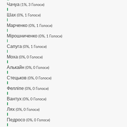
обмеження кинув в ТГ
Чачуа
(1%, 3 Голоси)
DJGycle :
Tamada
Шах
(0%, 1 Голоси)
Makiavelli :
Всім привіт!
Марченко
(0%, 1 Голоси)
Makiavelli :
Бачу чат знову
живий)
Мірошниченко
(0%, 1 Голоси)
MaRiO :
Трансфери такі шо
Сапуга
слів нема....все йде до
(0%, 1 Голоси)
чергового провалу 🙁
Моха
(0%, 0 Голоси)
Hatsyk
:
Makiavelli, вітаємо
на сайті. Вірю що чат і сайт
Алькайн
(0%, 0 Голоси)
загалом буде ще
активніший з часом)
Стецьков
(0%, 0 Голоси)
Hatsyk
:
Та Кузик ще ок, а
Фелліпе
(0%, 0 Голоси)
Мельниченко я думаю це
для перспективи, хз хз
Вантух
(0%, 0 Голоси)
SVAT :
На завтра планують
Лях
трансляцію товарняка з
(0%, 0 Голоси)
Минаєм
Педросо
(0%, 0 Голоси)
https://www.youtube.com/live/Qb1ebGeOfZ8?
si=GU46Q4zlJQd2L-W8