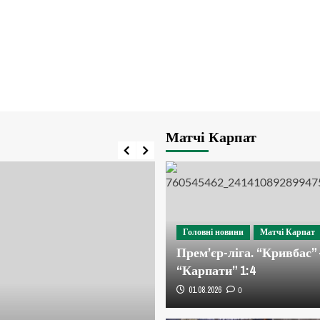
Матчі Карпат
Головні новини
Матчі Карпат
Прем’єр-ліга. “Кривбас” 
“Карпати” 1:4
01.08.2026
0