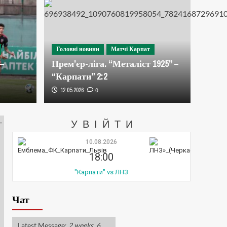
ів
Головні но
тч проти “ЛНЗ” вже у
Ще 
Головні новини
Матчі Карпат
–
Прем’єр-ліга. “Металіст 1925” –
“Ка
“Карпати” 2:2
12.05.2026
0
03.08.2026
УВІЙТИ
10.08.2026
18:00
"Карпати" vs ЛНЗ
Чат
Latest Message:
2 weeks, 6