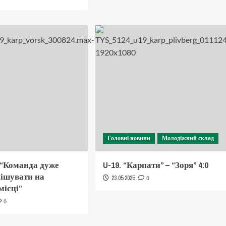
Головні новини
Молодіжний склад
 “Команда дуже
U-19. “Карпати” – “Зоря” 4:0
нішувати на
23.05.2025
0
місці”
0