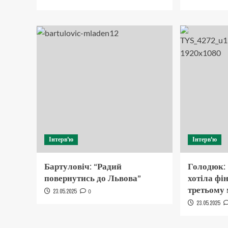
Інтерв'ю
Інтерв'ю
Бартуловіч: “Радий
Голодюк:
повернутись до Львова”
хотіла фі
третьому 
23.05.2025
0
23.05.2025