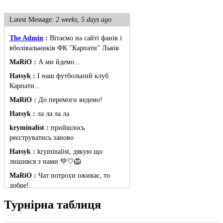
Latest Message:
2 weeks, 5 days ago
The Admin
:
Вітаємо на сайті фанів і
вболівальників ФК "Карпати" Львів
MaRiO :
А ми йдемо...
Hatsyk :
І наш футбольний клуб
Карпати...
MaRiO :
До перемоги ведемо!
Hatsyk :
ла ла ла ла
kryminalist :
прийшлось
реєструватись заново
Hatsyk :
kryminalist, дякую що
лишився з нами 💚🤍🦁
MaRiO :
Чат потрохи оживає, то
добре!
MaRiO :
Знов у клубі бардак...
Турнірна таблиця
Hatsyk :
Все буде добре