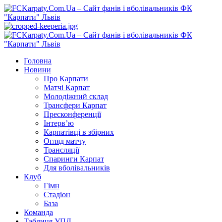
Перейти
до
вмісту
Primary
Menu
Головна
Новини
Про Карпати
Матчі Карпат
Молодіжний склад
Трансфери Карпат
Пресконференції
Інтерв’ю
Карпатівці в збірних
Огляд матчу
Трансляції
Спаринги Карпат
Для вболівальників
Клуб
Гімн
Стадіон
База
Команда
Таблиця УПЛ