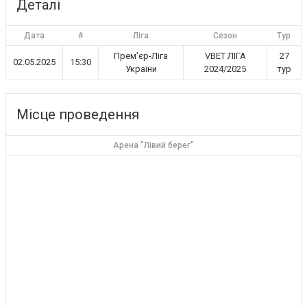
Деталі
Дата
#
Ліга
Сезон
Тур
Прем'єр-Ліга
VBET ЛІГА
27
02.05.2025
15:30
України
2024/2025
тур
Місце проведення
Арена "Лівий берег"