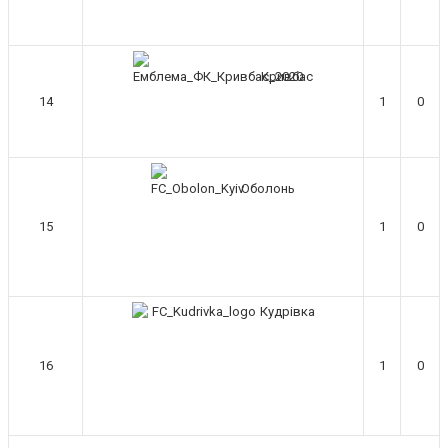
але от в атаці все якось дуже не дуже.
Makiavelli :
Треба хоч когось вже))
Makiavelli :
Пара форвардів Невес -
Кривбас
Сидун , не звучить , як на великі
14
1
0
амбіції в УПЛ. Надіюсь Русол хоч
залишки Дніпра-1 підтягне ( Лєднєв,
Третяков, Сарапій, Гаджиєв ,
Мірошниченко) Бо маємо 2 вінгера і
Оболонь
надіємось у щось грати в УПЛ . Хоч
Шведа додому візьміть чи що..
15
1
0
MaRiO :
Makiavelli воно так виглядає
шо на нас чекає повний провал
SVAT :
MaRiO Та думаю це вже
провал, не так за футбольними
Кудрівка
показниками, як в менеджменті. За
рік не зроблено нічого. Та і судячи з
тих людей, які в клубі і не могло
16
1
0
бути. Виглядає так, що в середині дві
групи кожна з яких тягне свої
рішення. Тільки, якщо з цими
"Карпатівськими серцями" вже