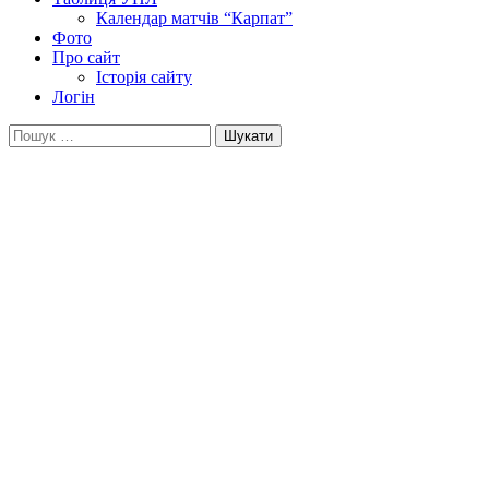
Календар матчів “Карпат”
Фото
Про сайт
Історія сайту
Логін
Пошук: