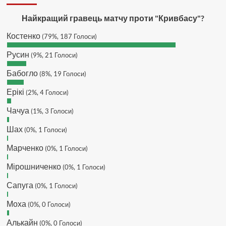
завтра напишу в інстаграм
Hatsyk :
SVAT, без проблем
Найкращий гравець матчу проти "Кривбасу"?
SVAT :
Hatsyk в інсті обмеження
Костенко
(79%, 187 Голоси)
кинув в ТГ
DJGycle :
Tamada
Русин
(9%, 21 Голоси)
Makiavelli :
Всім привіт!
Бабогло
(8%, 19 Голоси)
Makiavelli :
Бачу чат знову живий)
Ерікі
(2%, 4 Голоси)
MaRiO :
Трансфери такі шо слів
нема....все йде до чергового
Чачуа
(1%, 3 Голоси)
провалу 🙁
Шах
Hatsyk
(0%, 1 Голоси)
:
Makiavelli, вітаємо на
сайті. Вірю що чат і сайт загалом
Марченко
(0%, 1 Голоси)
буде ще активніший з часом)
Hatsyk
:
Та Кузик ще ок, а
Мірошниченко
(0%, 1 Голоси)
Мельниченко я думаю це для
Сапуга
перспективи, хз хз
(0%, 1 Голоси)
SVAT :
На завтра планують
Моха
(0%, 0 Голоси)
трансляцію товарняка з Минаєм
https://www.youtube.com/live/Qb1ebGeOfZ8?
Алькайн
(0%, 0 Голоси)