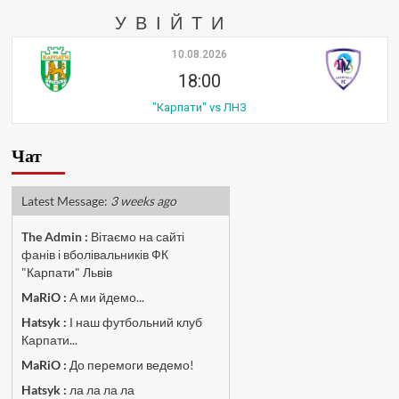
УВІЙТИ
10.08.2026
18:00
"Карпати" vs ЛНЗ
Чат
Latest Message:
3 weeks ago
The Admin
:
Вітаємо на сайті
фанів і вболівальників ФК
"Карпати" Львів
MaRiO :
А ми йдемо...
Hatsyk :
І наш футбольний клуб
Карпати...
MaRiO :
До перемоги ведемо!
Hatsyk :
ла ла ла ла