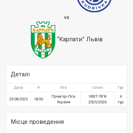
vs
“Карпати” Львів
Деталі
Дата
#
Ліга
Сезон
Тур
Прем'єр-Ліга
VBET ЛІГА
4
29.08.2025
18:00
України
2025/2026
тур
Місце проведення