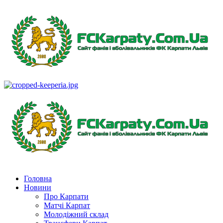
Перейти
до
вмісту
Primary
Menu
Головна
Новини
Про Карпати
Матчі Карпат
Молодіжний склад