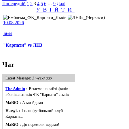
Пагінація
Попередній
1
2
3
4
5
6
…
9
Далі
УВІЙТИ
записів
10.08.2026
18:00
"Карпати" vs ЛНЗ
Чат
Latest Message:
3 weeks ago
The Admin
:
Вітаємо на сайті фанів і
вболівальників ФК "Карпати" Львів
MaRiO :
А ми йдемо...
Hatsyk :
І наш футбольний клуб
Карпати...
MaRiO :
До перемоги ведемо!