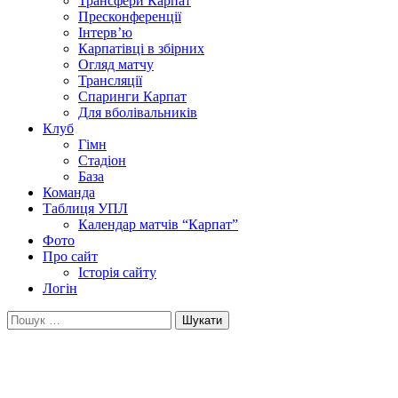
Трансфери Карпат
Пресконференції
Інтерв’ю
Карпатівці в збірних
Огляд матчу
Трансляції
Спаринги Карпат
Для вболівальників
Клуб
Гімн
Стадіон
База
Команда
Таблиця УПЛ
Календар матчів “Карпат”
Фото
Про сайт
Історія сайту
Логін
Пошук: