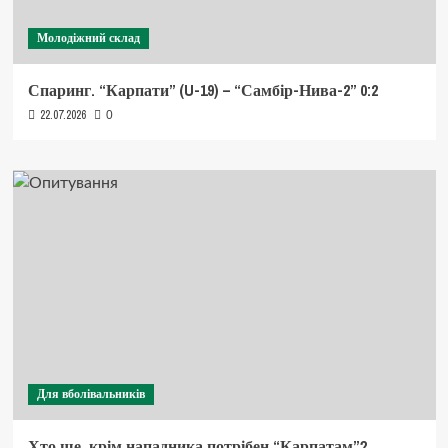
Молодіжний склад
Спаринг. “Карпати” (U-19) – “Самбір-Нива-2” 0:2
22.07.2026
0
Для вболівальників
Хто ще, крім нападника потрібен “Карпатам”?