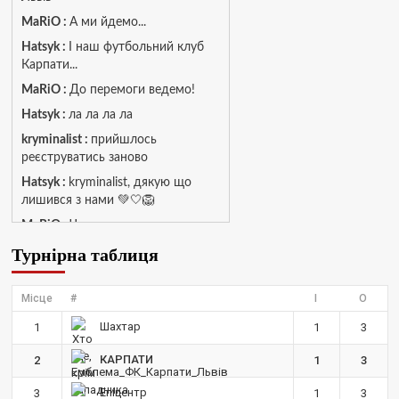
MaRiO :
А ми йдемо...
Hatsyk :
І наш футбольний клуб
Карпати...
MaRiO :
До перемоги ведемо!
Hatsyk :
ла ла ла ла
kryminalist :
прийшлось
реєструватись заново
Hatsyk :
kryminalist, дякую що
лишився з нами 💚🤍🦁
MaRiO :
Чат потрохи оживає, то
добре!
Турнірна таблиця
MaRiO :
Знов у клубі бардак...
Hatsyk :
Все буде добре
Місце
#
І
О
Torsida_LEMBERG_1963 :
Всім
Шахтар
1
1
3
привіт, знову з вами)
КАРПАТИ
2
1
3
Hatsyk :
Torsida_LEMBERG_1963 ,
радий вітати 🙌 🦁
Епіцентр
3
1
3