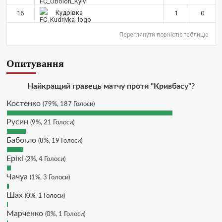
чи можна на сайт скинути
криптою ltc?
Кудрівка
16
1
0
Hatsyk
:
SVAT, телеграм, пошта,
Переглянути повністю таблицю
вайбер, будь де) що підходить?
зараз скину.
Опитування
SVAT :
Hatsyk, Якщо зручно, то
завтра напишу в інстаграм
Hatsyk :
SVAT, без проблем
Найкращий гравець матчу проти "Кривбасу"?
SVAT :
Hatsyk в інсті обмеження
Костенко
(79%, 187 Голоси)
кинув в ТГ
Русин
DJGycle :
Tamada
(9%, 21 Голоси)
Makiavelli :
Всім привіт!
Бабогло
(8%, 19 Голоси)
Makiavelli :
Бачу чат знову живий)
Ерікі
(2%, 4 Голоси)
MaRiO :
Трансфери такі шо слів
нема....все йде до чергового
Чачуа
(1%, 3 Голоси)
провалу 🙁
Шах
(0%, 1 Голоси)
Hatsyk
:
Makiavelli, вітаємо на
сайті. Вірю що чат і сайт загалом
Марченко
(0%, 1 Голоси)
буде ще активніший з часом)