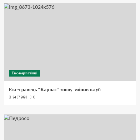
Екс-карпатівці
Екс-гравець “Карпат” знову змінив клуб
24.07.2026
0