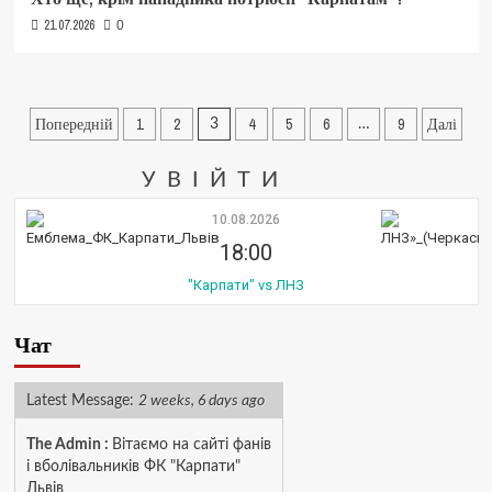
21.07.2026
0
Пагінація
Попередній
1
2
4
5
6
9
Далі
3
…
записів
УВІЙТИ
10.08.2026
18:00
"Карпати" vs ЛНЗ
Чат
Latest Message:
2 weeks, 6 days ago
The Admin
:
Вітаємо на сайті фанів
і вболівальників ФК "Карпати"
Львів