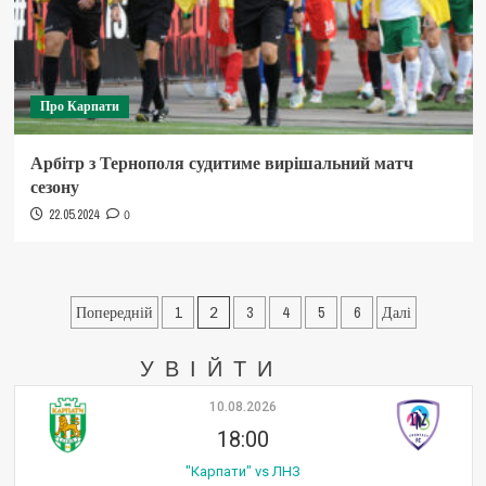
Про Карпати
Арбітр з Тернополя судитиме вирішальний матч
сезону
22.05.2024
0
Пагінація
Попередній
1
2
3
4
5
6
Далі
записів
УВІЙТИ
10.08.2026
18:00
"Карпати" vs ЛНЗ