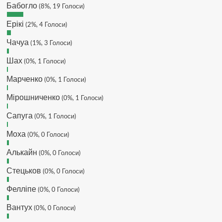
Бабогло
(8%, 19 Голоси)
Makiavelli :
Бачу чат знову живий)
Ерікі
(2%, 4 Голоси)
MaRiO :
Трансфери такі шо слів
нема....все йде до чергового
Чачуа
(1%, 3 Голоси)
провалу 🙁
Шах
Hatsyk
(0%, 1 Голоси)
:
Makiavelli, вітаємо на
сайті. Вірю що чат і сайт загалом
Марченко
(0%, 1 Голоси)
буде ще активніший з часом)
Hatsyk
:
Та Кузик ще ок, а
Мірошниченко
(0%, 1 Голоси)
Мельниченко я думаю це для
Сапуга
перспективи, хз хз
(0%, 1 Голоси)
SVAT :
На завтра планують
Моха
(0%, 0 Голоси)
трансляцію товарняка з Минаєм
https://www.youtube.com/live/Qb1ebGeOfZ8?
Алькайн
(0%, 0 Голоси)
si=GU46Q4zlJQd2L-W8
Стецьков
(0%, 0 Голоси)
Hatsyk
:
А ще на сайті триває
опитування)
Фелліпе
(0%, 0 Голоси)
SVAT :
Hatsyk А як зробити
посилання?
Вантух
(0%, 0 Голоси)
Hatsyk
:
В чаті? У вікні URL