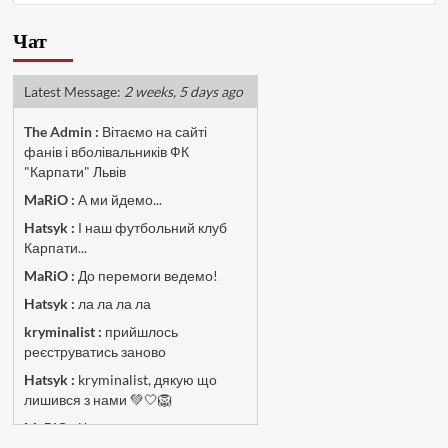
Чат
Latest Message:
2 weeks, 5 days ago
The Admin
:
Вітаємо на сайті
фанів і вболівальників ФК
"Карпати" Львів
MaRiO :
А ми йдемо...
Hatsyk :
І наш футбольний клуб
Карпати...
MaRiO :
До перемоги ведемо!
Hatsyk :
ла ла ла ла
kryminalist :
прийшлось
реєструватись заново
Hatsyk :
kryminalist, дякую що
лишився з нами 💚🤍🦁
MaRiO :
Чат потрохи оживає, то
добре!