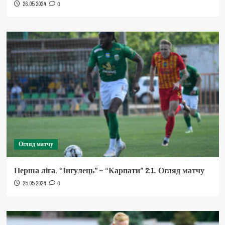
26.05.2024
0
Огляд матчу
Перша ліга. “Інгулець” – “Карпати” 2:1. Огляд матчу
25.05.2024
0