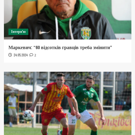
Інтерв'ю
Маркевич: “60 відсотків гравців треба змінити”
24.05.2024
2