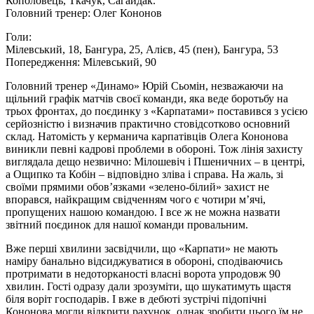
Кополовець, Ткачук, Сагайдак.
Головний тренер: Олег Кононов
Голи:
Мілевський, 18, Бангура, 25, Алієв, 45 (пен), Бангура, 53
Попередження: Мілевський, 90
Головний тренер «Динамо» Юрій Сьомін, незважаючи на
щільний графік матчів своєї команди, яка веде боротьбу на
трьох фронтах, до поєдинку з «Карпатами» поставився з усією
серйозністю і визначив практично стовідсотково основний
склад. Натомість у керманича карпатівців Олега Кононова
виникли певні кадрові проблеми в обороні. Тож лінія захисту
виглядала дещо незвично: Мілошевіч і Пшеничних – в центрі,
а Ощипко та Кобін – відповідно зліва і справа. На жаль, зі
своїми прямими обов’язками «зелено-білий» захист не
впорався, найкращим свідченням чого є чотири м’ячі,
пропущених нашою командою. І все ж не можна назвати
звітний поєдинок для нашої команди провальним.
Вже перші хвилини засвідчили, що «Карпати» не мають
наміру банально відсиджуватися в обороні, сподіваючись
протримати в недоторканості власні ворота упродовж 90
хвилин. Гості одразу дали зрозуміти, що шукатимуть щастя
біля воріт господарів. І вже в дебюті зустрічі підопічні
Кононова могли відкрити рахунок, однак зробити цього їм не