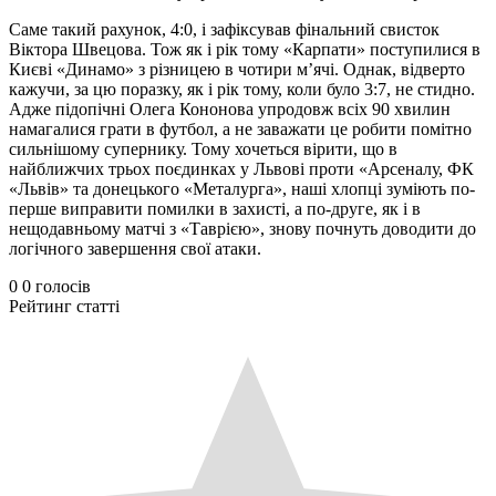
Саме такий рахунок, 4:0, і зафіксував фінальний свисток
Віктора Швецова. Тож як і рік тому «Карпати» поступилися в
Києві «Динамо» з різницею в чотири м’ячі. Однак, відверто
кажучи, за цю поразку, як і рік тому, коли було 3:7, не стидно.
Адже підопічні Олега Кононова упродовж всіх 90 хвилин
намагалися грати в футбол, а не заважати це робити помітно
сильнішому супернику. Тому хочеться вірити, що в
найближчих трьох поєдинках у Львові проти «Арсеналу, ФК
«Львів» та донецького «Металурга», наші хлопці зуміють по-
перше виправити помилки в захисті, а по-друге, як і в
нещодавньому матчі з «Таврією», знову почнуть доводити до
логічного завершення свої атаки.
0
0
голосів
Рейтинг статті