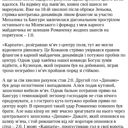
вдалося. На відміну від львів’ян, кияни свої шанси не
марнували. Вже на 18-ій хвилині після обрізки Зеньова,
стрімка контратака динамівців лівим флангом за участю
Михалика та Бангури закінчилася діагональним прострілом
останнього на Мілевського і форвард з меж карного
майданчика не залишив Романенку жодних шансів на
порятунок – 1:0.
«Карпати», розігравши м’яч з центру поля, тут же могли
відновити рівновагу. Це Кожанов стрімко увірвався правим
флангом в карний майданчик динамівців і потужно пробив по
центру. Однак удар хавбека нашої команди Богуш зумів
відбити, а Кузнецов, який першим був на добиванні, зіграв
трохи незграбно і м’яч пройшов поряд зі стійкою.
А ще за сім хвилин рахунок став 2:0. Другий гол «Динамо»
був дещо нелогічним і випадковим. Алієв подав кутовий,
захисники вибили м’яч. Однак бальон потрапив прямо на
Бангуру і темношкірий легіонер господарів не став нічого
придумувати, а з гострого кута потужно пробив прямо по
центру воріт. В принципі такий удар Романенко повинен був
брати. Але наш кіпер не зміг вчасно зреагувати на нього через
центрального захисника «Динамо» Діакате, який опинився на
шляху м’яча, і той рикошетом від ніг воротаря опинився в
сітці – 2:0. І знову «Карпати», пропустивши гол в свої ворота,