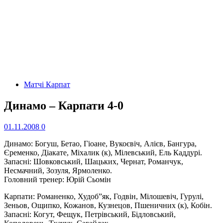
Матчі Карпат
Динамо – Карпати 4-0
01.11.2008
0
Динамо: Богуш, Бетао, Гіоане, Вукоєвіч, Алієв, Бангура,
Єременко, Діакате, Міхалик (к), Мілевський, Ель Каддурі.
Запасні: Шовковський, Шацьких, Чернат, Романчук,
Несмачний, Зозуля, Ярмоленко.
Головний тренер: Юрій Сьомін
Карпати: Романенко, Худоб”як, Годвін, Мілошевіч, Гурулі,
Зеньов, Ощипко, Кожанов, Кузнецов, Пшеничних (к), Кобін.
Запасні: Когут, Фещук, Петрівський, Бідловський,