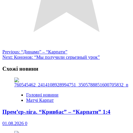
Post
Previous:
“Динамо” – “Карпати”
Next:
Кононов: “Мы получили серьезный урок”
navigation
Схожі новини
Головні новини
Матчі Карпат
Прем’єр-ліга. “Кривбас” – “Карпати” 1:4
01.08.2026
0