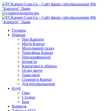
Перейти
до
вмісту
Primary
Menu
Головна
Новини
Про Карпати
Матчі Карпат
Молодіжний склад
Трансфери Карпат
Пресконференції
Інтерв’ю
Карпатівці в збірних
Огляд матчу
Трансляції
Спаринги Карпат
Для вболівальників
Клуб
Гімн
Стадіон
База
Команда
Таблиця УПЛ