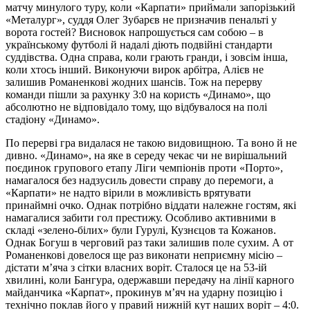
матчу минулого туру, коли «Карпати» приймали запорізький
«Металург», суддя Олег Зубарєв не призначив пенальті у
ворота гостей? Висновок напрошується сам собою – в
українському футболі й надалі діють подвійні стандарти
суддівства. Одна справа, коли грають гранди, і зовсім інша,
коли хтось інший. Виконуючи вирок арбітра, Алієв не
залишив Романенкові жодних шансів. Тож на перерву
команди пішли за рахунку 3:0 на користь «Динамо», що
абсолютно не відповідало тому, що відбувалося на полі
стадіону «Динамо».
По перерві гра видалася не такою видовищною. Та воно й не
дивно. «Динамо», на яке в середу чекає чи не вирішальний
поєдинок групового етапу Ліги чемпіонів проти «Порто»,
намагалося без надзусиль довести справу до перемоги, а
«Карпати» не надто вірили в можливість врятувати
принаймні очко. Однак потрібно віддати належне гостям, які
намагалися забити гол престижу. Особливо активними в
складі «зелено-білих» були Гурулі, Кузнєцов та Кожанов.
Однак Богуш в черговий раз таки залишив поле сухим. А от
Романенкові довелося ще раз виконати неприємну місію –
дістати м’яча з сітки власних воріт. Сталося це на 53-ій
хвилині, коли Бангура, одержавши передачу на лінії карного
майданчика «Карпат», прокинув м’яч на ударну позицію і
технічно поклав його у правий нижній кут наших воріт – 4:0.