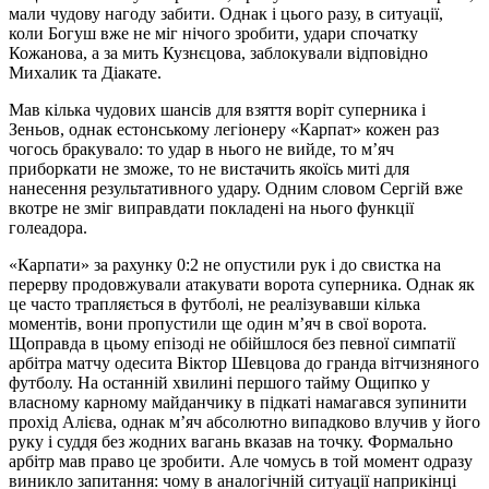
мали чудову нагоду забити. Однак і цього разу, в ситуації,
коли Богуш вже не міг нічого зробити, удари спочатку
Кожанова, а за мить Кузнєцова, заблокували відповідно
Михалик та Діакате.
Мав кілька чудових шансів для взяття воріт суперника і
Зеньов, однак естонському легіонеру «Карпат» кожен раз
чогось бракувало: то удар в нього не вийде, то м’яч
приборкати не зможе, то не вистачить якоїсь миті для
нанесення результативного удару. Одним словом Сергій вже
вкотре не зміг виправдати покладені на нього функції
голеадора.
«Карпати» за рахунку 0:2 не опустили рук і до свистка на
перерву продовжували атакувати ворота суперника. Однак як
це часто трапляється в футболі, не реалізувавши кілька
моментів, вони пропустили ще один м’яч в свої ворота.
Щоправда в цьому епізоді не обійшлося без певної симпатії
арбітра матчу одесита Віктор Шевцова до гранда вітчизняного
футболу. На останній хвилині першого тайму Ощипко у
власному карному майданчику в підкаті намагався зупинити
прохід Алієва, однак м’яч абсолютно випадково влучив у його
руку і суддя без жодних вагань вказав на точку. Формально
арбітр мав право це зробити. Але чомусь в той момент одразу
виникло запитання: чому в аналогічній ситуації наприкінці