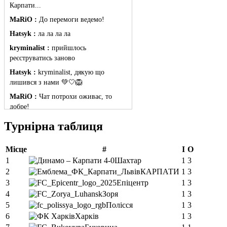
Карпати...
MaRiO :
До перемоги ведемо!
Hatsyk :
ла ла ла ла
kryminalist :
прийшлось
реєструватись заново
Hatsyk :
kryminalist, дякую що
лишився з нами 💚🤍🦁
MaRiO :
Чат потрохи оживає, то
добре!
MaRiO :
Знов у клубі бардак...
Турнірна таблиця
Hatsyk :
Все буде добре
Місце
#
І
О
Torsida_LEMBERG_1963 :
Всім
привіт, знову з вами)
1
Шахтар
1
3
2
КАРПАТИ
1
3
Hatsyk :
Torsida_LEMBERG_1963 ,
3
Епіцентр
1
3
радий вітати 🙌 🦁
4
Зоря
1
3
SVAT :
Всім привіт! Я так розумію
5
Полісся
1
3
старий сайт пішов разом з акаунтом і
6
Харків
1
3
потрібно заново реєструватися?