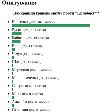
Опитування
завтра напишу в інстаграм
Hatsyk :
SVAT, без проблем
Найкращий гравець матчу проти "Кривбасу"?
SVAT :
Hatsyk в інсті обмеження
Костенко
(79%, 187 Голоси)
кинув в ТГ
Русин
(9%, 21 Голоси)
DJGycle :
Tamada
Бабогло
Makiavelli :
Всім привіт!
(8%, 19 Голоси)
Makiavelli :
Бачу чат знову живий)
Ерікі
(2%, 4 Голоси)
MaRiO :
Трансфери такі шо слів
Чачуа
(1%, 3 Голоси)
нема....все йде до чергового провалу
Шах
🙁
(0%, 1 Голоси)
Hatsyk
:
Makiavelli, вітаємо на сайті.
Марченко
(0%, 1 Голоси)
Вірю що чат і сайт загалом буде ще
Мірошниченко
(0%, 1 Голоси)
активніший з часом)
Сапуга
Hatsyk
:
Та Кузик ще ок, а
(0%, 1 Голоси)
Мельниченко я думаю це для
Моха
(0%, 0 Голоси)
перспективи, хз хз
Алькайн
(0%, 0 Голоси)
SVAT :
На завтра планують
трансляцію товарняка з Минаєм
Стецьков
(0%, 0 Голоси)