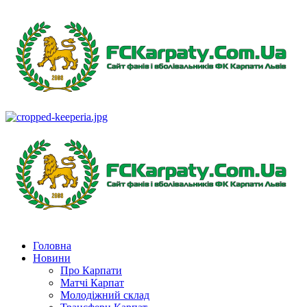
Перейти
до
вмісту
Primary
Menu
Головна
Новини
Про Карпати
Матчі Карпат
Молодіжний склад