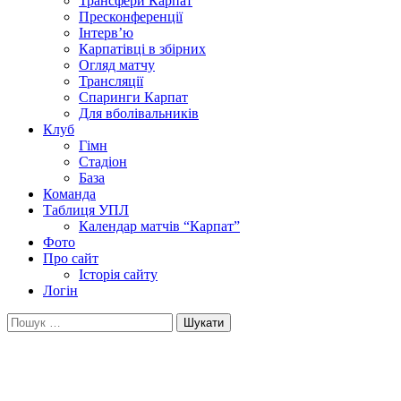
Трансфери Карпат
Пресконференції
Інтерв’ю
Карпатівці в збірних
Огляд матчу
Трансляції
Спаринги Карпат
Для вболівальників
Клуб
Гімн
Стадіон
База
Команда
Таблиця УПЛ
Календар матчів “Карпат”
Фото
Про сайт
Історія сайту
Логін
Пошук: