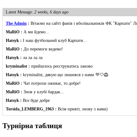
Latest Message:
2 weeks, 6 days ago
The Admin
:
Вітаємо на сайті фанів і вболівальників ФК "Карпати" Л
MaRiO :
А ми йдемо...
Hatsyk :
І наш футбольний клуб Карпати...
MaRiO :
До перемоги ведемо!
Hatsyk :
ла ла ла ла
kryminalist :
прийшлось реєструватись заново
Hatsyk :
kryminalist, дякую що лишився з нами 💚🤍🦁
MaRiO :
Чат потрохи оживає, то добре!
MaRiO :
Знов у клубі бардак...
Hatsyk :
Все буде добре
Torsida_LEMBERG_1963 :
Всім привіт, знову з вами)
Hatsyk :
Torsida_LEMBERG_1963 , радий вітати 🙌 🦁
Турнірна таблиця
SVAT :
Всім привіт! Я так розумію старий сайт пішов разом з акаунто
Hatsyk
:
SVAT, привіт. Саме так, все що було на старому хостингу, т