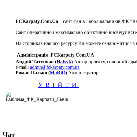
FCKarpaty.Com.Ua
– сайт фанів і вболівальників ФК “К
Сайт оперативно і максимально об’єктивно висвічує всі кл
На сторінках нашого ресурсу Ви можете ознайомитися з н
Адміністрація FCKarpaty.Com.UA
Андрій Татунчак (
Hatsyk
)
Автор проекту, головний адмі
e-mail:
admin@fckarpaty.com.ua
Роман Патько (
MaRiO
)
Адміністратор
УВІЙТИ
Чат