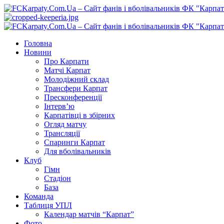
Перейти
до
вмісту
Primary
Menu
Головна
Новини
Про Карпати
Матчі Карпат
Молодіжний склад
Трансфери Карпат
Пресконференції
Інтерв’ю
Карпатівці в збірних
Огляд матчу
Трансляції
Спаринги Карпат
Для вболівальників
Клуб
Гімн
Стадіон
База
Команда
Таблиця УПЛ
Календар матчів “Карпат”
Фото