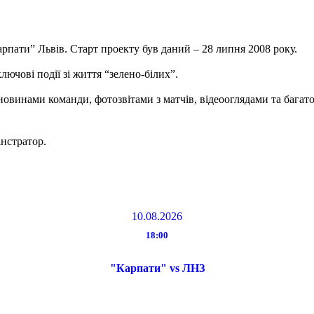
арпати” Львів. Старт проекту був даний – 28 липня 2008 року.
ючові події зі життя “зелено-білих”.
овинами команди, фотозвітами з матчів, відеооглядами та багат
нстратор.
10.08.2026
18:00
"Карпати" vs ЛНЗ