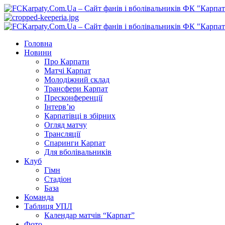
Перейти
до
вмісту
Primary
Menu
Головна
Новини
Про Карпати
Матчі Карпат
Молодіжний склад
Трансфери Карпат
Пресконференції
Інтерв’ю
Карпатівці в збірних
Огляд матчу
Трансляції
Спаринги Карпат
Для вболівальників
Клуб
Гімн
Стадіон
База
Команда
Таблиця УПЛ
Календар матчів “Карпат”
Фото