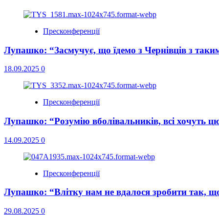
Пресконференції
Лупашко: “Засмучує, що їдемо з Чернівців з таки
18.09.2025
0
Пресконференції
Лупашко: “Розумію вболівальників, всі хочуть ц
14.09.2025
0
Пресконференції
Лупашко: “Влітку нам не вдалося зробити так, щ
29.08.2025
0