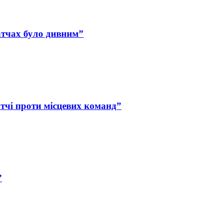
атчах було дивним”
чі проти місцевих команд”
”