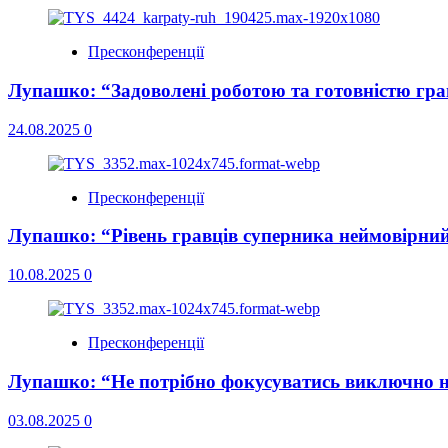
Пресконференції
Лупашко: “Задоволені роботою та готовністю гра
24.08.2025
0
Пресконференції
Лупашко: “Рівень гравців суперника неймовірни
10.08.2025
0
Пресконференції
Лупашко: “Не потрібно фокусуватись виключно н
03.08.2025
0