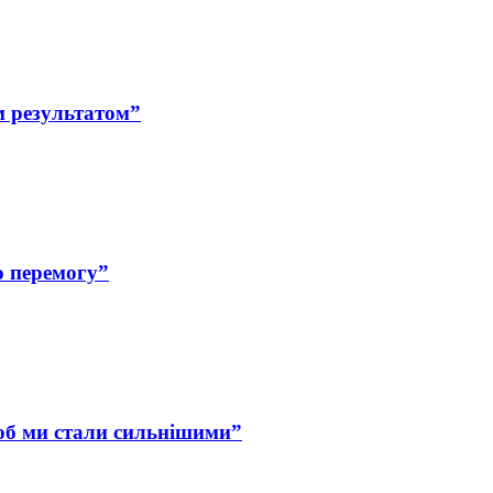
м результатом”
ю перемогу”
об ми стали сильнішими”