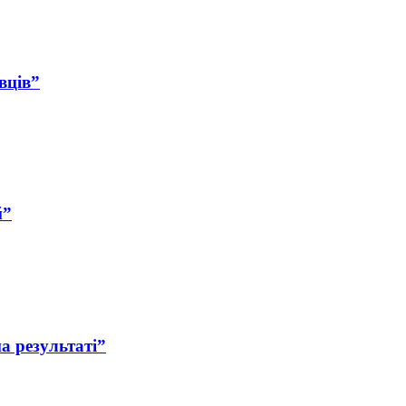
вців”
й”
а результаті”