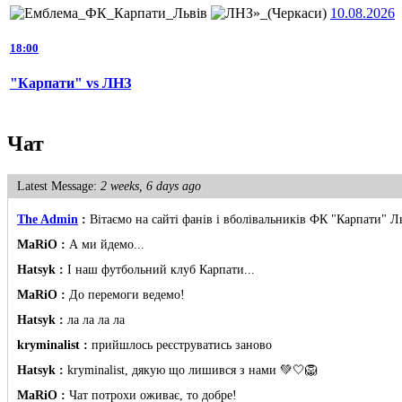
10.08.2026
18:00
"Карпати" vs ЛНЗ
Чат
Latest Message:
2 weeks, 6 days ago
The Admin
:
Вітаємо на сайті фанів і вболівальників ФК "Карпати" Л
MaRiO :
А ми йдемо...
Hatsyk :
І наш футбольний клуб Карпати...
MaRiO :
До перемоги ведемо!
Hatsyk :
ла ла ла ла
kryminalist :
прийшлось реєструватись заново
Hatsyk :
kryminalist, дякую що лишився з нами 💚🤍🦁
MaRiO :
Чат потрохи оживає, то добре!