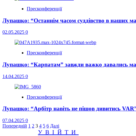
Пресконференції
Лупашко: “Останнім часом суддівство в наших м
02.05.2025
0
Пресконференції
Лупашко: “Карпатам” завжди важко давались мат
14.04.2025
0
Пресконференції
Лупашко: “Арбітр навіть не пішов дивитись VAR
07.04.2025
0
Пагінація
Попередній
1
2
3
4
5
6
Далі
УВІЙТИ
записів