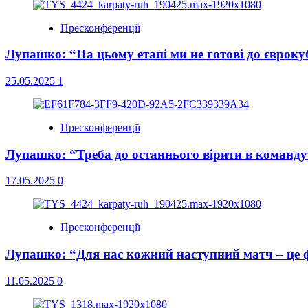
Пресконференції
Лупашко: “На цьому етапі ми не готові до євроку
25.05.2025
1
Пресконференції
Лупашко: “Треба до останнього вірити в команду
17.05.2025
0
Пресконференції
Лупашко: “Для нас кожний наступний матч – це 
11.05.2025
0