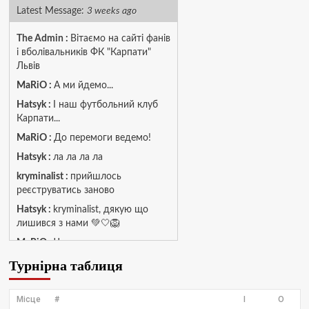
Latest Message:
3 weeks ago
The Admin
:
Вітаємо на сайті фанів
і вболівальників ФК "Карпати"
Львів
MaRiO :
А ми йдемо...
Hatsyk :
І наш футбольний клуб
Карпати...
MaRiO :
До перемоги ведемо!
Hatsyk :
ла ла ла ла
kryminalist :
прийшлось
реєструватись заново
Hatsyk :
kryminalist, дякую що
лишився з нами 💚🤍🦁
MaRiO :
Чат потрохи оживає, то
добре!
Турнірна таблиця
MaRiO :
Знов у клубі бардак...
Hatsyk :
Все буде добре
Місце
#
І
О