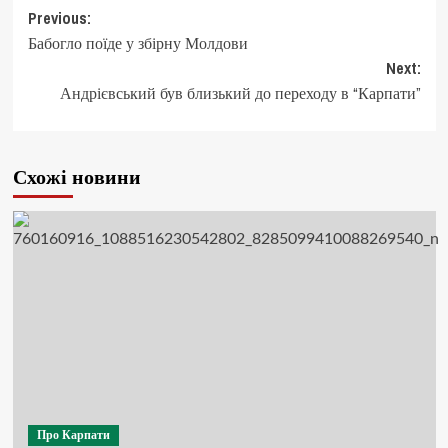
Post
Previous:
Бабогло поїде у збірну Молдови
navigation
Next:
Андрієвський був близький до переходу в “Карпати”
Схожі новини
Про Карпати