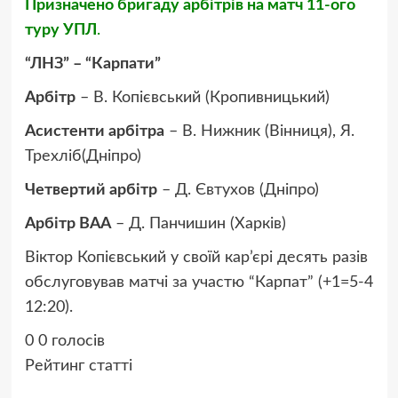
Призначено бригаду арбітрів на матч 11-ого
туру УПЛ
.
“ЛНЗ” – “Карпати”
Арбітр
– В. Копієвський (Кропивницький)
Асистенти арбітра
– В. Нижник (Вінниця), Я.
Трехліб(Дніпро)
Четвертий арбітр
– Д. Євтухов (Дніпро)
Арбітр ВАА
– Д. Панчишин (Харків)
Віктор Копієвський у своїй кар’єрі десять разів
обслуговував матчі за участю “Карпат” (+1=5-4
12:20).
0
0
голосів
Рейтинг статті