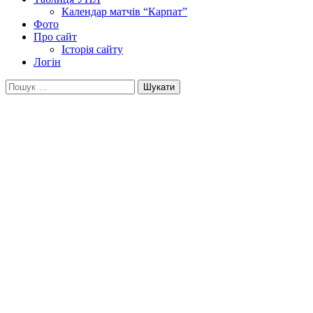
Календар матчів “Карпат”
Фото
Про сайт
Історія сайту
Логін
Пошук: