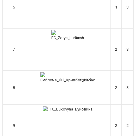
Makiavelli :
Всім привіт!
6
1
3
Makiavelli :
Бачу чат знову живий)
MaRiO :
Трансфери такі шо слів
нема....все йде до чергового провалу
🙁
Зоря
Hatsyk
:
Makiavelli, вітаємо на сайті.
Вірю що чат і сайт загалом буде ще
7
2
3
активніший з часом)
Hatsyk
:
Та Кузик ще ок, а
Мельниченко я думаю це для
перспективи, хз хз
Кривбас
SVAT :
На завтра планують
8
2
3
трансляцію товарняка з Минаєм
https://www.youtube.com/live/Qb1ebGeOfZ8?
si=GU46Q4zlJQd2L-W8
Hatsyk
:
А ще на сайті триває
Буковина
опитування)
SVAT :
Hatsyk А як зробити
9
2
2
посилання?