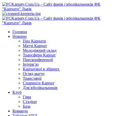
Перейти
до
вмісту
Primary
Menu
Головна
Новини
Про Карпати
Матчі Карпат
Молодіжний склад
Трансфери Карпат
Пресконференції
Інтерв’ю
Карпатівці в збірних
Огляд матчу
Трансляції
Спаринги Карпат
Для вболівальників
Клуб
Гімн
Стадіон
База
Команда
Таблиця УПЛ