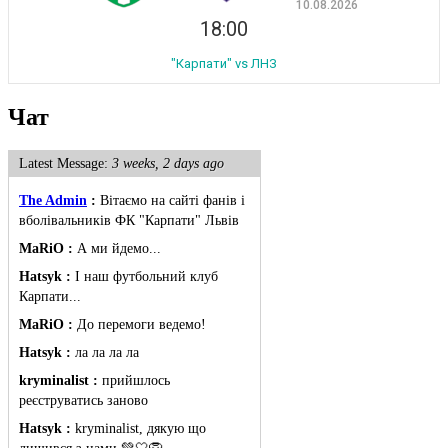
10.08.2026
18:00
"Карпати" vs ЛНЗ
Чат
Latest Message:
3 weeks, 2 days ago
The Admin
:
Вітаємо на сайті фанів і
вболівальників ФК "Карпати" Львів
MaRiO :
А ми йдемо...
Hatsyk :
І наш футбольний клуб
Карпати...
MaRiO :
До перемоги ведемо!
Hatsyk :
ла ла ла ла
kryminalist :
прийшлось
реєструватись заново
Hatsyk :
kryminalist, дякую що