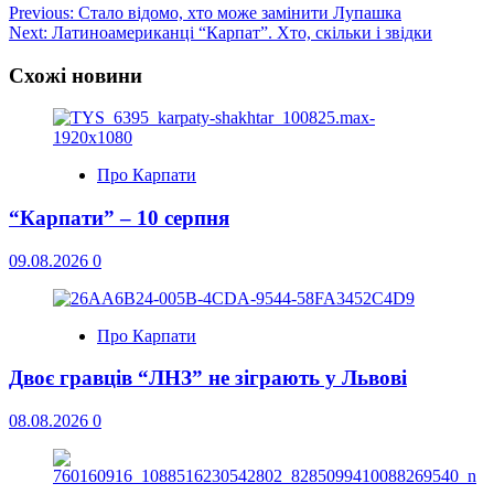
Post
Previous:
Стало відомо, хто може замінити Лупашка
Next:
Латиноамериканці “Карпат”. Хто, скільки і звідки
navigation
Схожі новини
Про Карпати
“Карпати” – 10 серпня
09.08.2026
0
Про Карпати
Двоє гравців “ЛНЗ” не зіграють у Львові
08.08.2026
0