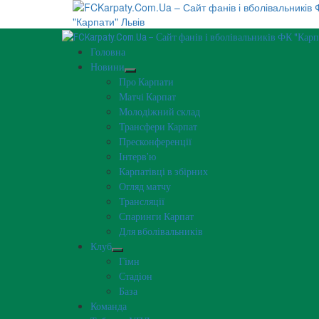
Перейти
до
вмісту
Primary
Menu
Головна
Новини
Про Карпати
Матчі Карпат
Молодіжний склад
Трансфери Карпат
Пресконференції
Інтерв’ю
Карпатівці в збірних
Огляд матчу
Трансляції
Спаринги Карпат
Для вболівальників
Клуб
Гімн
Стадіон
База
Команда