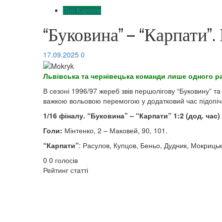
Про Карпати
“Буковина” – “Карпати”.
17.09.2025
0
Львівська та чернівецька команди лише одного ра
В сезоні 1996/97 жереб звів першолігову “Буковину” та
важкою вольовою перемогою у додатковий час підопі
1/16 фіналу. “Буковина” – “Карпати” 1:2 (дод. час)
Голи:
Мінтенко, 2 – Маковей, 90, 101.
“Карпати”
: Расулов, Купцов, Беньо, Дудник, Мокрицьк
0
0
голосів
Рейтинг статті