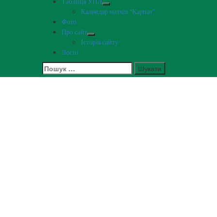
Таблиця УПЛ
Календар матчів “Карпат”
Фото
Про сайт
Історія сайту
Логін
Пошук: