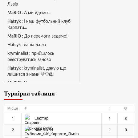
Львів
MaRiO :
А ми йдемо...
Hatsyk :
І наш футбольний клуб
Карпати...
MaRiO :
До перемоги ведемо!
Hatsyk :
ла ла ла ла
kryminalist :
прийшлось
реєструватись заново
Hatsyk :
kryminalist, дякую що
лишився з нами 💚🤍🦁
MaRiO :
Чат потрохи оживає, то
добре!
Турнірна таблиця
MaRiO :
Знов у клубі бардак...
Hatsyk :
Все буде добре
Місце
#
І
О
Torsida_LEMBERG_1963 :
Всім
Шахтар
1
1
3
привіт, знову з вами)
КАРПАТИ
2
1
3
Hatsyk :
Torsida_LEMBERG_1963 ,
радий вітати 🙌 🦁