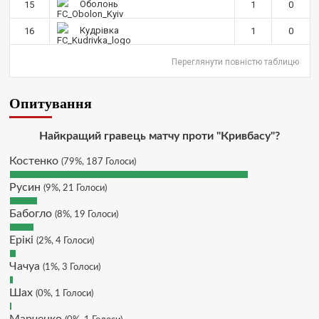
зауважень/ покращень по сайту? І
Оболонь
15
1
0
чи можна на сайт скинути
криптою ltc?
Кудрівка
16
1
0
Hatsyk
:
SVAT, телеграм, пошта,
Переглянути повністю таблицю
вайбер, будь де) що підходить?
зараз скину.
Опитування
SVAT :
Hatsyk, Якщо зручно, то
завтра напишу в інстаграм
Hatsyk :
SVAT, без проблем
Найкращий гравець матчу проти "Кривбасу"?
SVAT :
Hatsyk в інсті обмеження
Костенко
(79%, 187 Голоси)
кинув в ТГ
Русин
DJGycle :
Tamada
(9%, 21 Голоси)
Makiavelli :
Всім привіт!
Бабогло
(8%, 19 Голоси)
Makiavelli :
Бачу чат знову живий)
Ерікі
(2%, 4 Голоси)
MaRiO :
Трансфери такі шо слів
нема....все йде до чергового
Чачуа
(1%, 3 Голоси)
провалу 🙁
Шах
(0%, 1 Голоси)
Hatsyk
:
Makiavelli, вітаємо на
сайті. Вірю що чат і сайт загалом
Марченко