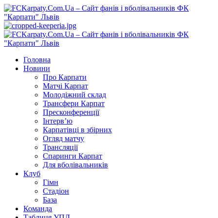
Перейти
до
вмісту
Primary
Menu
Головна
Новини
Про Карпати
Матчі Карпат
Молодіжний склад
Трансфери Карпат
Пресконференції
Інтерв’ю
Карпатівці в збірних
Огляд матчу
Трансляції
Спаринги Карпат
Для вболівальників
Клуб
Гімн
Стадіон
База
Команда
Таблиця УПЛ