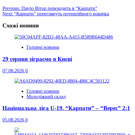
Post
Previous:
Пауло Вітор переходить в “Карпати”
Next:
“Карпати” переглянуть потенційного новачка
navigation
Схожі новини
Головні новини
29 серпня зіграємо в Києві
07.08.2026
0
Головні новини
Молодіжний склад
Національна ліга U-19. “Карпати” – “Верес” 2:1
05.08.2026
0