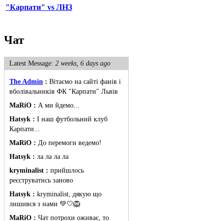
"Карпати" vs ЛНЗ
Чат
Latest Message:
2 weeks, 6 days ago
The Admin
:
Вітаємо на сайті фанів і
вболівальників ФК "Карпати" Львів
MaRiO :
А ми йдемо...
Hatsyk :
І наш футбольний клуб
Карпати...
MaRiO :
До перемоги ведемо!
Hatsyk :
ла ла ла ла
kryminalist :
прийшлось
реєструватись заново
Hatsyk :
kryminalist, дякую що
лишився з нами 💚🤍🦁
MaRiO :
Чат потрохи оживає, то