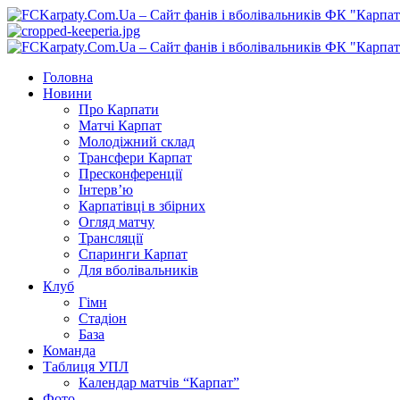
Перейти
до
вмісту
Primary
Menu
Головна
Новини
Про Карпати
Матчі Карпат
Молодіжний склад
Трансфери Карпат
Пресконференції
Інтерв’ю
Карпатівці в збірних
Огляд матчу
Трансляції
Спаринги Карпат
Для вболівальників
Клуб
Гімн
Стадіон
База
Команда
Таблиця УПЛ
Календар матчів “Карпат”
Фото