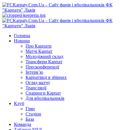
Перейти
до
вмісту
Primary
Menu
Головна
Новини
Про Карпати
Матчі Карпат
Молодіжний склад
Трансфери Карпат
Пресконференції
Інтерв’ю
Карпатівці в збірних
Огляд матчу
Трансляції
Спаринги Карпат
Для вболівальників
Клуб
Гімн
Стадіон
База
Команда
Таблиця УПЛ