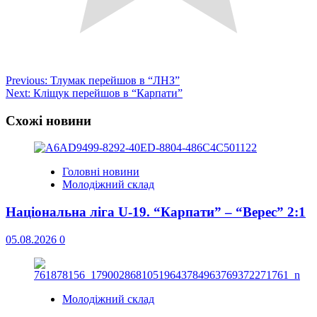
Post
Previous:
Тлумак перейшов в “ЛНЗ”
Next:
Кліщук перейшов в “Карпати”
navigation
Схожі новини
Головні новини
Молодіжний склад
Національна ліга U-19. “Карпати” – “Верес” 2:1
05.08.2026
0
Молодіжний склад