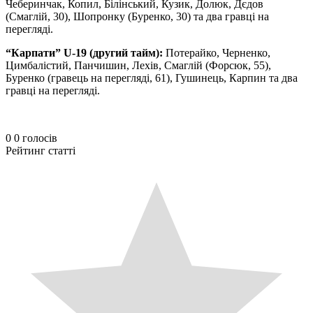
Чеберинчак, Копил, Білінський, Кузик, Долюк, Дєдов
(Смаглій, 30), Шопронку (Буренко, 30) та два гравці на
перегляді.
“Карпати” U-19 (другий тайм):
Потерайко, Черненко,
Цимбалістий, Панчишин, Лехів, Смаглій (Форсюк, 55),
Буренко (гравець на перегляді, 61), Гушинець, Карпин та два
гравці на перегляді.
0
0
голосів
Рейтинг статті