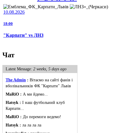
10.08.2026
18:00
"Карпати" vs ЛНЗ
Чат
Latest Message:
2 weeks, 5 days ago
The Admin
:
Вітаємо на сайті фанів і
вболівальників ФК "Карпати" Львів
MaRiO :
А ми йдемо...
Hatsyk :
І наш футбольний клуб
Карпати...
MaRiO :
До перемоги ведемо!
Hatsyk :
ла ла ла ла