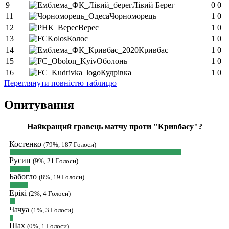
Yaroslav :
О чатик відродився)))
9
Лівий Берег
0
0
11
Чорноморець
1
0
SVAT :
1-й тур граємо на виїзді з
12
Верес
1
0
Вересом, другий приймаємо Кривбас
в третьому вдома з ДК, але там
13
Колос
1
0
мабуть буде перенос
14
Кривбас
1
0
15
Оболонь
1
0
SVAT :
З тютюнником 10-й тур
16
Кудрівка
1
0
орієнтовно 19 жовтня
Переглянути повністю таблицю
Hatsyk
:
SVAT, не можу дочекатись
початку сезону
Опитування
SVAT :
Hatsyk, Куди можна написати
в особисті пару питань/ зауважень/
Найкращий гравець матчу проти "Кривбасу"?
покращень по сайту? І чи можна на
сайт скинути криптою ltc?
Костенко
(79%, 187 Голоси)
Hatsyk
:
SVAT, телеграм, пошта,
Русин
(9%, 21 Голоси)
вайбер, будь де) що підходить? зараз
Бабогло
скину.
(8%, 19 Голоси)
SVAT :
Hatsyk, Якщо зручно, то
Ерікі
(2%, 4 Голоси)
завтра напишу в інстаграм
Чачуа
(1%, 3 Голоси)
Hatsyk :
SVAT, без проблем
Шах
(0%, 1 Голоси)