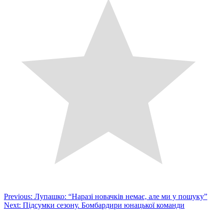
Post
Previous:
Лупашко: “Наразі новачків немає, але ми у пошуку”
Next:
Підсумки сезону. Бомбардири юнацької команди
navigation