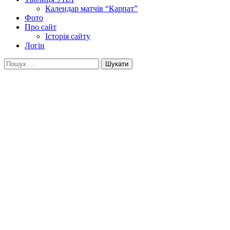
Календар матчів “Карпат”
Фото
Про сайт
Історія сайту
Логін
Пошук: