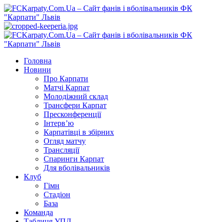
Перейти
до
вмісту
Primary
Menu
Головна
Новини
Про Карпати
Матчі Карпат
Молодіжний склад
Трансфери Карпат
Пресконференції
Інтерв’ю
Карпатівці в збірних
Огляд матчу
Трансляції
Спаринги Карпат
Для вболівальників
Клуб
Гімн
Стадіон
База
Команда
Таблиця УПЛ