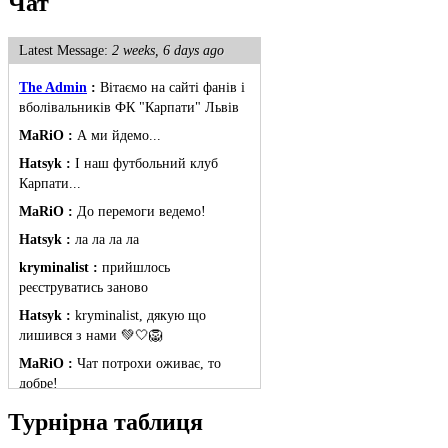
Чат
Latest Message:
2 weeks, 6 days ago
The Admin
:
Вітаємо на сайті фанів і
вболівальників ФК "Карпати" Львів
MaRiO :
А ми йдемо...
Hatsyk :
І наш футбольний клуб
Карпати...
MaRiO :
До перемоги ведемо!
Hatsyk :
ла ла ла ла
kryminalist :
прийшлось
реєструватись заново
Hatsyk :
kryminalist, дякую що
лишився з нами 💚🤍🦁
MaRiO :
Чат потрохи оживає, то
добре!
MaRiO :
Знов у клубі бардак...
Турнірна таблиця
Hatsyk :
Все буде добре