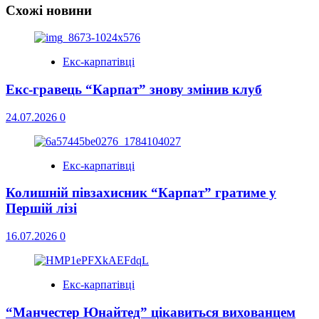
Схожі новини
Екс-карпатівці
Екс-гравець “Карпат” знову змінив клуб
24.07.2026
0
Екс-карпатівці
Колишній півзахисник “Карпат” гратиме у
Першій лізі
16.07.2026
0
Екс-карпатівці
“Манчестер Юнайтед” цікавиться вихованцем