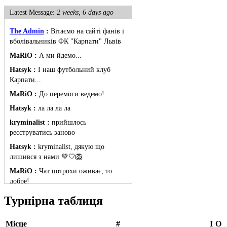
Latest Message:
2 weeks, 6 days ago
The Admin
:
Вітаємо на сайті фанів і
вболівальників ФК "Карпати" Львів
MaRiO :
А ми йдемо...
Hatsyk :
І наш футбольний клуб
Карпати...
MaRiO :
До перемоги ведемо!
Hatsyk :
ла ла ла ла
kryminalist :
прийшлось
реєструватись заново
Hatsyk :
kryminalist, дякую що
лишився з нами 💚🤍🦁
MaRiO :
Чат потрохи оживає, то
добре!
MaRiO :
Знов у клубі бардак...
Турнірна таблиця
Hatsyk :
Все буде добре
Місце
#
І
О
Torsida_LEMBERG_1963 :
Всім