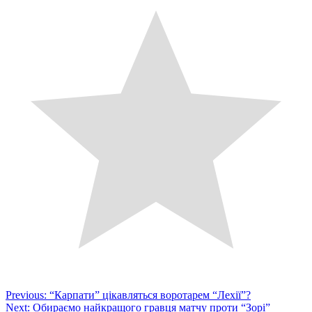
Post
Previous:
“Карпати” цікавляться воротарем “Лехії”?
Next:
Обираємо найкращого гравця матчу проти “Зорі”