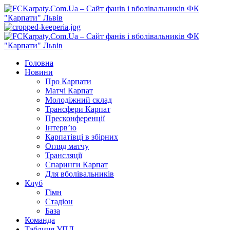
Перейти
до
вмісту
Primary
Menu
Головна
Новини
Про Карпати
Матчі Карпат
Молодіжний склад
Трансфери Карпат
Пресконференції
Інтерв’ю
Карпатівці в збірних
Огляд матчу
Трансляції
Спаринги Карпат
Для вболівальників
Клуб
Гімн
Стадіон
База
Команда
Таблиця УПЛ