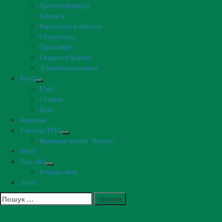
Пресконференції
Інтерв’ю
Карпатівці в збірних
Огляд матчу
Трансляції
Спаринги Карпат
Для вболівальників
Клуб
Гімн
Стадіон
База
Команда
Таблиця УПЛ
Календар матчів “Карпат”
Фото
Про сайт
Історія сайту
Логін
Пошук: