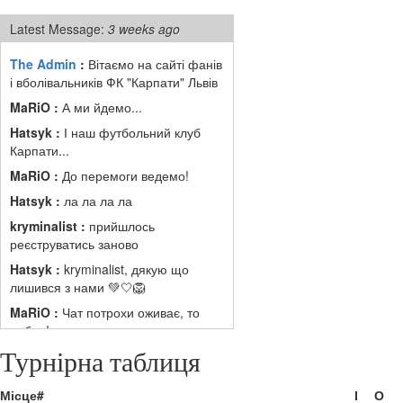
Latest Message:
3 weeks ago
The Admin
:
Вітаємо на сайті фанів
і вболівальників ФК "Карпати" Львів
MaRiO :
А ми йдемо...
Hatsyk :
І наш футбольний клуб
Карпати...
MaRiO :
До перемоги ведемо!
Hatsyk :
ла ла ла ла
kryminalist :
прийшлось
реєструватись заново
Hatsyk :
kryminalist, дякую що
лишився з нами 💚🤍🦁
MaRiO :
Чат потрохи оживає, то
добре!
Турнірна таблиця
MaRiO :
Знов у клубі бардак...
Hatsyk :
Все буде добре
Місце
#
І
О