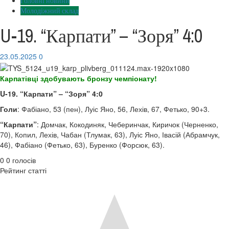
Головні новини
Молодіжний склад
U-19. “Карпати” – “Зоря” 4:0
23.05.2025
0
Карпатівці здобувають бронзу чемпіонату!
U-19. “Карпати” – “Зоря” 4:0
Голи
: Фабіано, 53 (пен), Луіс Яно, 56, Лехів, 67, Фетько, 90+3.
“Карпати”
: Домчак, Кокодиняк, Чеберинчак, Киричок (Черненко,
70), Копил, Лехів, Чабан (Тлумак, 63), Луіс Яно, Івасій (Абрамчук,
46), Фабіано (Фетько, 63), Буренко (Форсюк, 63).
0
0
голосів
Рейтинг статті