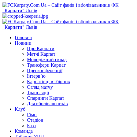
Перейти
до
вмісту
Primary
Menu
Головна
Новини
Про Карпати
Матчі Карпат
Молодіжний склад
Трансфери Карпат
Пресконференції
Інтерв’ю
Карпатівці в збірних
Огляд матчу
Трансляції
Спаринги Карпат
Для вболівальників
Клуб
Гімн
Стадіон
База
Команда
Таблиця УПЛ