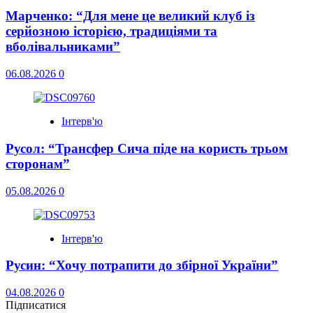
Марченко: “Для мене це великий клуб із
серйозною історією, традиціями та
вболівальниками”
06.08.2026
0
Інтерв'ю
Русол: “Трансфер Сича піде на користь трьом
сторонам”
05.08.2026
0
Інтерв'ю
Русин: “Хочу потрапити до збірної України”
04.08.2026
0
Підписатися