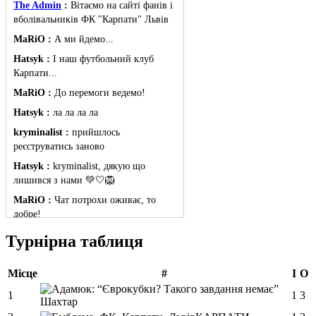
The Admin
:
Вітаємо на сайті фанів і
вболівальників ФК "Карпати" Львів
MaRiO :
А ми йдемо...
Hatsyk :
І наш футбольний клуб
Карпати...
MaRiO :
До перемоги ведемо!
Hatsyk :
ла ла ла ла
kryminalist :
прийшлось
реєструватись заново
Hatsyk :
kryminalist, дякую що
лишився з нами 💚🤍🦁
MaRiO :
Чат потрохи оживає, то
добре!
MaRiO :
Знов у клубі бардак...
Турнірна таблиця
Hatsyk :
Все буде добре
Місце
#
І
О
Torsida_LEMBERG_1963 :
Всім
привіт, знову з вами)
1
1
3
Шахтар
Hatsyk :
Torsida_LEMBERG_1963 ,