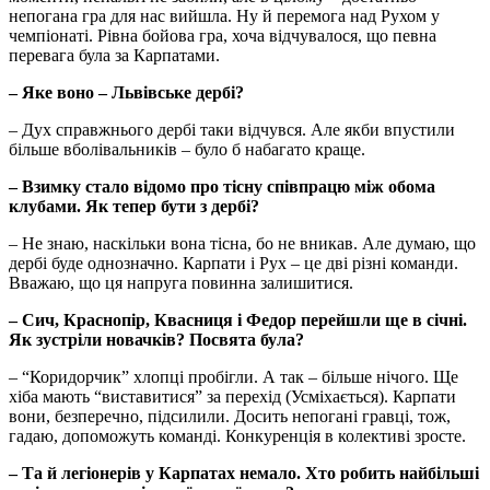
непогана гра для нас вийшла. Ну й перемога над Рухом у
чемпіонаті. Рівна бойова гра, хоча відчувалося, що певна
перевага була за Карпатами.
– Яке воно – Львівське дербі?
– Дух справжнього дербі таки відчувся. Але якби впустили
більше вболівальників – було б набагато краще.
– Взимку стало відомо про тісну співпрацю між обома
клубами. Як тепер бути з дербі?
– Не знаю, наскільки вона тісна, бо не вникав. Але думаю, що
дербі буде однозначно. Карпати і Рух – це дві різні команди.
Вважаю, що ця напруга повинна залишитися.
– Сич, Краснопір, Квасниця і Федор перейшли ще в січні.
Як зустріли новачків? Посвята була?
– “Коридорчик” хлопці пробігли. А так – більше нічого. Ще
хіба мають “виставитися” за перехід (Усміхається). Карпати
вони, безперечно, підсилили. Досить непогані гравці, тож,
гадаю, допоможуть команді. Конкуренція в колективі зросте.
– Та й легіонерів у Карпатах немало. Хто робить найбільші