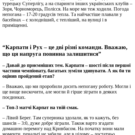
турецьку Суперлігу, а на спаринги інших українських клубів –
Зоря, Чорноморець, Полісся. На море ми теж ходили. Погода
непогана – 17-20 градусів тепла. Та найчастіше плавали у
басейнах – є холодніший, є тепліший, на вулиці і в
приміщенні.
“Карпати і Рух – це дві різні команди. Вважаю,
що ця напруга повинна залишитися”
– Давай до приємніших тем. Карпати – шості після першої
частини чемпіонату, багатьох зуміли здивувати. А як би ти
оцінив пройдений етап?
– Вважаю, що ми проробили досить непогану роботу. Могли і
ще вище вискочити, але могли й гірше зіграти в деяких
поєдинках.
– Топ-3 матчі Карпат на твій смак.
– Лівий Берег. Там суперника здолали, як то кажуть, без
шансів – 3:0, дуже добре зіграли. Також варто згадати
домашню перемогу над Кривбасом. На початку вони мали
моменти, пенальті не забили, але в цілому – достатньо