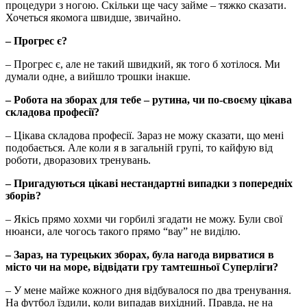
процедури з ногою. Скільки ще часу займе – тяжко сказати.
Хочеться якомога швидше, звичайно.
– Прогрес є?
– Прогрес є, але не такий швидкий, як того б хотілося. Ми
думали одне, а вийшло трошки інакше.
– Робота на зборах для тебе – рутина, чи по-своєму цікава
складова професії?
– Цікава складова професії. Зараз не можу сказати, що мені
подобається. Але коли я в загальній групі, то кайфую від
роботи, дворазових тренувань.
– Пригадуються цікаві нестандартні випадки з попередніх
зборів?
– Якісь прямо хохми чи горбилі згадати не можу. Були свої
нюанси, але чогось такого прямо “вау” не виділю.
– Зараз, на турецьких зборах, була нагода вирватися в
місто чи на море, відвідати гру тамтешньої Суперліги?
– У мене майже кожного дня відбувалося по два тренування.
На футбол їздили, коли випадав вихідний. Правда, не на