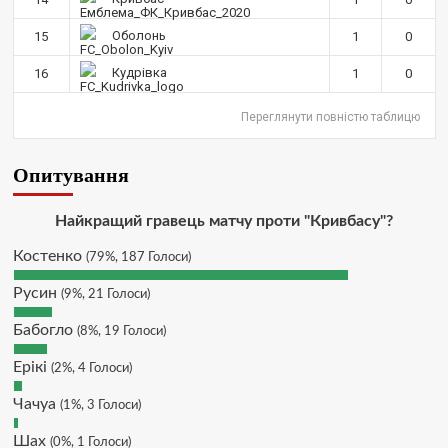
написати в особисті пару питань/
зауважень/ покращень по сайту? І
Оболонь
15
1
0
чи можна на сайт скинути
криптою ltc?
Кудрівка
16
1
0
Hatsyk
:
SVAT, телеграм, пошта,
Переглянути повністю таблицю
вайбер, будь де) що підходить?
зараз скину.
Опитування
SVAT :
Hatsyk, Якщо зручно, то
завтра напишу в інстаграм
Hatsyk :
SVAT, без проблем
Найкращий гравець матчу проти "Кривбасу"?
SVAT :
Hatsyk в інсті обмеження
Костенко
(79%, 187 Голоси)
кинув в ТГ
Русин
DJGycle :
Tamada
(9%, 21 Голоси)
Makiavelli :
Всім привіт!
Бабогло
(8%, 19 Голоси)
Makiavelli :
Бачу чат знову живий)
Ерікі
(2%, 4 Голоси)
MaRiO :
Трансфери такі шо слів
нема....все йде до чергового
Чачуа
(1%, 3 Голоси)
провалу 🙁
Шах
(0%, 1 Голоси)
Hatsyk
:
Makiavelli, вітаємо на