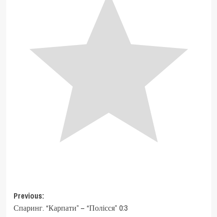
Post
Previous:
Спаринг. “Карпати” – “Полісся” 0:3
navigation