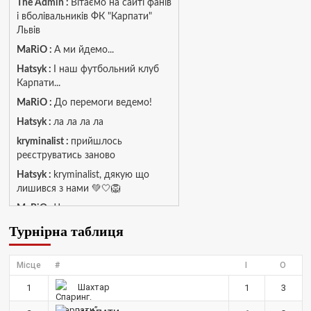
The Admin
:
Вітаємо на сайті фанів
і вболівальників ФК "Карпати"
Львів
MaRiO :
А ми йдемо...
Hatsyk :
І наш футбольний клуб
Карпати...
MaRiO :
До перемоги ведемо!
Hatsyk :
ла ла ла ла
kryminalist :
прийшлось
реєструватись заново
Hatsyk :
kryminalist, дякую що
лишився з нами 💚🤍🦁
MaRiO :
Чат потрохи оживає, то
добре!
Турнірна таблиця
MaRiO :
Знов у клубі бардак...
Hatsyk :
Все буде добре
Місце
#
І
О
Torsida_LEMBERG_1963 :
Всім
Шахтар
1
1
3
привіт, знову з вами)