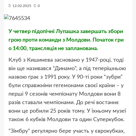
12.02.2025
0
У четвер підопічні Лупашка завершать збори
грою проти команди з Молдови. Початок гри
о 14:00, трансляція не запланована.
Клуб з Кишинева засновано у 1947-році, тоді
він ще називався “Динамо”, а під теперішньою
назвою грає з 1991 року. У 90-ті роки “зубри”
були справжніми гегемонами своєї країни – у
перші 9 сезонів чемпіонату Молдови вони 8
разів ставали чемпіонами. До речі востаннє
вони це робили 25 років тому. У їхньому музеї
також 6 кубків Молдови та один Суперкубок.
“Зімбру” регулярно бере участь у єврокубках,