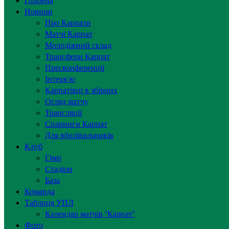
Головна
Новини
Про Карпати
Матчі Карпат
Молодіжний склад
Трансфери Карпат
Пресконференції
Інтерв’ю
Карпатівці в збірних
Огляд матчу
Трансляції
Спаринги Карпат
Для вболівальників
Клуб
Гімн
Стадіон
База
Команда
Таблиця УПЛ
Календар матчів “Карпат”
Фото