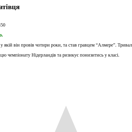
атівця
ю.
якій він провів чотири роки, та став гравцем “Алмере”. Тривалі
ицю чемпіонату Нідерландів та ризикує понизитись у класі.