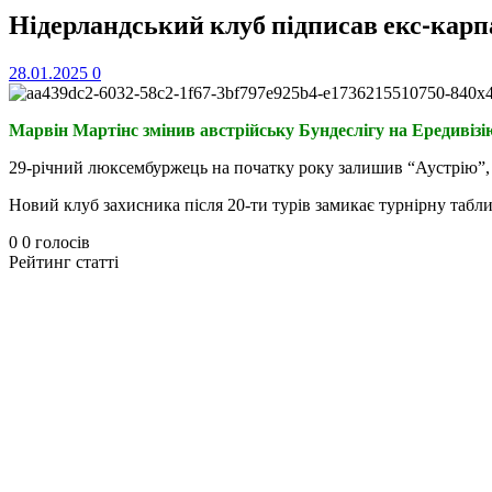
Нідерландський клуб підписав екс-карп
28.01.2025
0
Марвін Мартінс змінив австрійську Бундеслігу на Ередивізі
29-річний люксембуржець на початку року залишив “Аустрію”, у 
Новий клуб захисника після 20-ти турів замикає турнірну табл
0
0
голосів
Рейтинг статті