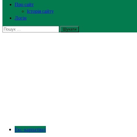
Про сайт
Історія сайту
Логін
Пошук:
Екс-карпатівці