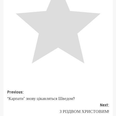
Post
Previous:
“Карпати” знову цікавляться Шведом?
navigation
Next:
З РІЗДВОМ ХРИСТОВИМ!