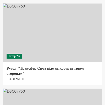
Інтерв'ю
Русол: “Трансфер Сича піде на користь трьом
сторонам”
05.08.2026
0