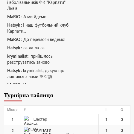
і вболівальників ФК "Карпати"
Львів
MaRiO :
А ми йдемо...
Hatsyk :
І наш футбольний клуб
Карпати...
MaRiO :
До перемоги ведемо!
Hatsyk :
ла ла ла ла
kryminalist :
прийшлось
реєструватись заново
Hatsyk :
kryminalist, дякую що
лишився з нами 💚🤍🦁
MaRiO :
Чат потрохи оживає, то
добре!
Турнірна таблиця
MaRiO :
Знов у клубі бардак...
Hatsyk :
Все буде добре
Місце
#
І
О
Torsida_LEMBERG_1963 :
Всім
Шахтар
1
1
3
привіт, знову з вами)
КАРПАТИ
2
1
3
Hatsyk :
Torsida_LEMBERG_1963 ,