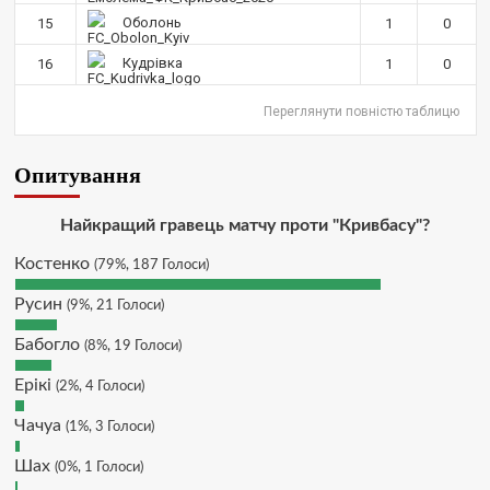
зауважень/ покращень по сайту? І
Оболонь
15
1
0
чи можна на сайт скинути
криптою ltc?
Кудрівка
16
1
0
Hatsyk
:
SVAT, телеграм, пошта,
Переглянути повністю таблицю
вайбер, будь де) що підходить?
зараз скину.
Опитування
SVAT :
Hatsyk, Якщо зручно, то
завтра напишу в інстаграм
Hatsyk :
SVAT, без проблем
Найкращий гравець матчу проти "Кривбасу"?
SVAT :
Hatsyk в інсті обмеження
Костенко
(79%, 187 Голоси)
кинув в ТГ
Русин
DJGycle :
Tamada
(9%, 21 Голоси)
Makiavelli :
Всім привіт!
Бабогло
(8%, 19 Голоси)
Makiavelli :
Бачу чат знову живий)
Ерікі
(2%, 4 Голоси)
MaRiO :
Трансфери такі шо слів
нема....все йде до чергового
Чачуа
(1%, 3 Голоси)
провалу 🙁
Шах
(0%, 1 Голоси)
Hatsyk
:
Makiavelli, вітаємо на