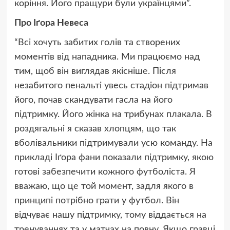
коріння. Його пращури були українцями”.
Про Іґора Невеса
“Всі хочуть забитих голів та створених
моментів від нападника. Ми працюємо над
тим, щоб він виглядав якісніше. Після
незабитого пенальті увесь стадіон підтримав
його, почав скандувати гасла на його
підтримку. Його жінка на трибунах плакала. В
роздягальні я сказав хлопцям, що так
вболівальники підтримували усю команду. На
прикладі Іґора фани показали підтримку, якою
готові забезпечити кожного футболіста. Я
вважаю, що це той момент, задля якого в
принципі потрібно грати у футбол. Він
відчуває нашу підтримку, тому віддається на
тренуваннях та у матчах на повну. Якщо гравці