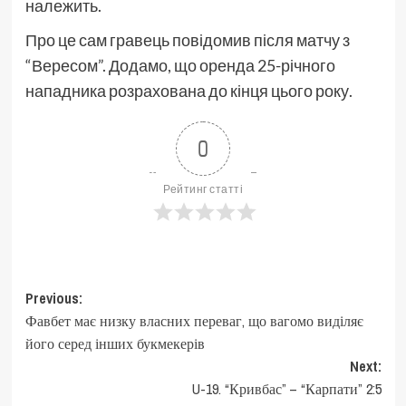
належить.
Про це сам гравець повідомив після матчу з
“Вересом”. Додамо, що оренда 25-річного
нападника розрахована до кінця цього року.
0
Рейтинг статті
Post
Previous:
Фавбет має низку власних переваг, що вагомо виділяє
navigation
його серед інших букмекерів
Next:
U-19. “Кривбас” – “Карпати” 2:5