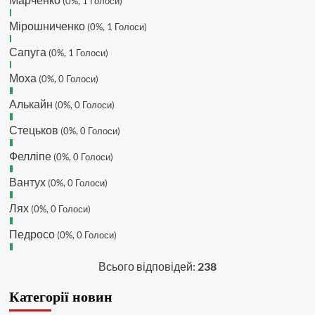
(0%, 1 Голоси)
буде ще активніший з часом)
Hatsyk
:
Та Кузик ще ок, а
Мірошниченко
(0%, 1 Голоси)
Мельниченко я думаю це для
Сапуга
перспективи, хз хз
(0%, 1 Голоси)
SVAT :
На завтра планують
Моха
(0%, 0 Голоси)
трансляцію товарняка з Минаєм
https://www.youtube.com/live/Qb1ebGeOfZ8?
Алькайн
(0%, 0 Голоси)
si=GU46Q4zlJQd2L-W8
Стецьков
(0%, 0 Голоси)
Hatsyk
:
А ще на сайті триває
опитування)
Фелліпе
(0%, 0 Голоси)
SVAT :
Hatsyk А як зробити
посилання?
Вантух
(0%, 0 Голоси)
Hatsyk
:
В чаті? У вікні URL
Лях
(0%, 0 Голоси)
вставляєш лінк на свій профіль)
Педросо
SVAT
:
Ніби вставив, а все одно
(0%, 0 Голоси)
блочить. Там де URL ставити лінк
на профіль, а нижче ( Message)
Всього відповідей:
238
саме посилання?
Категорії новин
Hatsyk
:
Так я ж бачу твої
повідомлення з лінком на ютуб,