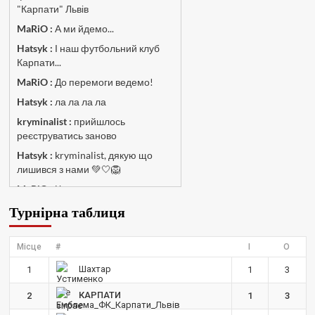
"Карпати" Львів
MaRiO :
А ми йдемо...
Hatsyk :
І наш футбольний клуб
Карпати...
MaRiO :
До перемоги ведемо!
Hatsyk :
ла ла ла ла
kryminalist :
прийшлось
реєструватись заново
Hatsyk :
kryminalist, дякую що
лишився з нами 💚🤍🦁
MaRiO :
Чат потрохи оживає, то
добре!
Турнірна таблиця
MaRiO :
Знов у клубі бардак...
Hatsyk :
Все буде добре
Місце
#
І
О
Torsida_LEMBERG_1963 :
Всім
Шахтар
1
1
3
привіт, знову з вами)
Hatsyk :
Torsida_LEMBERG_1963 ,
КАРПАТИ
2
1
3
радий вітати 🙌 🦁