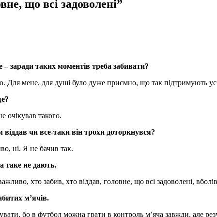
вне, що всі задоволені”
 – заради таких моментів треба забивати?
ю. Для мене, для душі було дуже приємно, що так підтримують усіх
ще?
не очікував такого.
м віддав чи все-таки він трохи доторкнувся?
о, ні. Я не бачив так.
а таке не дають.
ажливо, хто забив, хто віддав, головне, що всі задоволені, вболів
битих м’ячів.
увати, бо в футбол можна грати в контроль м’яча завжди, але рез