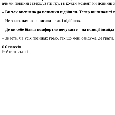
але ми повинні завершувати гру, і в кожен момент ми повинні з
–
Ви так впевнено до позначки підійшли. Тепер ви пенальті 
– Не знаю, нам як написали – так і підійшов.
–
Де ви себе більш комфортно почуваєте – на позиції інсайда
– Знаєте, я в усіх позиціях граю, так що мені байдуже, де грати.
0
0
голосів
Рейтинг статті