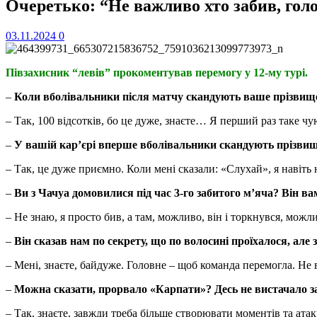
Очеретько: “Не важливо хто забив, голо
03.11.2024
0
Півзахисник “левів” прокоментував перемогу у 12-му турі.
–
Коли вболівальники після матчу скандують ваше прізвище
– Так, 100 відсотків, бо це дуже, знаєте… Я перший раз таке чу
–
У вашій кар’єрі вперше вболівальники скандують прізви
– Так, це дуже приємно. Коли мені сказали: «Слухай», я навіть 
–
Ви з Чачуа домовилися під час 3-го забитого м’яча? Він ва
– Не знаю, я просто бив, а там, можливо, він і торкнувся, можлив
–
Він сказав нам по секрету, що по волосині проїхалося, але з
– Мені, знаєте, байдуже. Головне – щоб команда перемогла. Не в
–
Можна сказати, прорвало «Карпати»? Десь не вистачало за
– Так, знаєте, завжди треба більше створювати моментів та атак