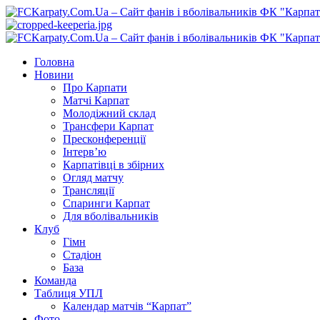
Перейти
до
вмісту
Primary
Menu
Головна
Новини
Про Карпати
Матчі Карпат
Молодіжний склад
Трансфери Карпат
Пресконференції
Інтерв’ю
Карпатівці в збірних
Огляд матчу
Трансляції
Спаринги Карпат
Для вболівальників
Клуб
Гімн
Стадіон
База
Команда
Таблиця УПЛ
Календар матчів “Карпат”
Фото