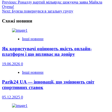
Post
Previous:
Роналду вартий мільярда: шокуюча заява Майкла
Оуена!
navigation
Next:
Булеза повернувся в загальну групу
Схожі новини
Інші новини
Як користувачі оцінюють якість онлайн-
платформ і що впливає на довіру
19.06.2026
0
Інші новини
Parik24 UA — інновації, що змінюють світ
спортивних ставок
05.12.2025
0