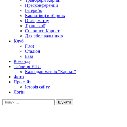
Трансфери Карпат
Пресконференції
Інтерв’ю
Карпатівці в збірних
Огляд матчу
Трансляції
Спаринги Карпат
Для вболівальників
Клуб
Гімн
Стадіон
База
Команда
Таблиця УПЛ
Календар матчів “Карпат”
Фото
Про сайт
Історія сайту
Логін
Пошук: