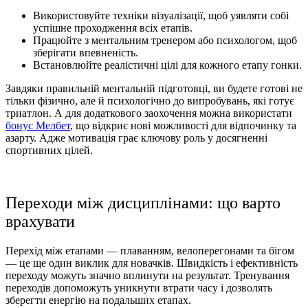
Використовуйте техніки візуалізації, щоб уявляти собі
успішне проходження всіх етапів.
Працюйте з ментальним тренером або психологом, щоб
зберігати впевненість.
Встановлюйте реалістичні цілі для кожного етапу гонки.
Завдяки правильній ментальній підготовці, ви будете готові не
тільки фізично, але й психологічно до випробувань, які готує
триатлон. А для додаткового заохочення можна використати
бонус Мелбет
, що відкриє нові можливості для відпочинку та
азарту. Адже мотивація грає ключову роль у досягненні
спортивних цілей.
Переходи між дисциплінами: що варто
врахувати
Перехід між етапами — плаванням, велоперегонами та бігом
— це ще один виклик для новачків. Швидкість і ефективність
переходу можуть значно вплинути на результат. Тренування
переходів допоможуть уникнути втрати часу і дозволять
зберегти енергію на подальших етапах.