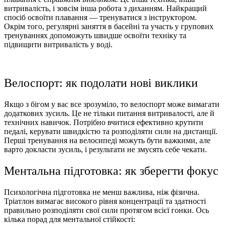
витривалість, і зовсім інша робота з диханням. Найкращий
спосіб освоїти плавання — тренуватися з інструктором.
Окрім того, регулярні заняття в басейні та участь у групових
тренуваннях допоможуть швидше освоїти техніку та
підвищити витривалість у воді.
Велоспорт: як подолати нові виклики
Якщо з бігом у вас все зрозуміло, то велоспорт може вимагати
додаткових зусиль. Це не тільки питання витривалості, але й
технічних навичок. Потрібно вчитися ефективно крутити
педалі, керувати швидкістю та розподіляти сили на дистанції.
Перші тренування на велосипеді можуть бути важкими, але
варто докласти зусиль, і результати не змусять себе чекати.
Ментальна підготовка: як зберегти фокус
Психологічна підготовка не менш важлива, ніж фізична.
Тріатлон вимагає високого рівня концентрації та здатності
правильно розподіляти свої сили протягом всієї гонки. Ось
кілька порад для ментальної стійкості: