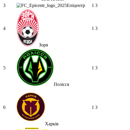
SVAT :
1-й тур граємо на виїзді з
3
Епіцентр
1
3
Вересом, другий приймаємо Кривбас
в третьому вдома з ДК, але там
мабуть буде перенос
SVAT :
З тютюнником 10-й тур
4
1
3
орієнтовно 19 жовтня
Hatsyk
:
SVAT, не можу дочекатись
Зоря
початку сезону
SVAT :
Hatsyk, Куди можна написати
в особисті пару питань/ зауважень/
покращень по сайту? І чи можна на
5
1
3
сайт скинути криптою ltc?
Hatsyk
:
SVAT, телеграм, пошта,
Полісся
вайбер, будь де) що підходить? зараз
скину.
SVAT :
Hatsyk, Якщо зручно, то
завтра напишу в інстаграм
6
1
3
Hatsyk :
SVAT, без проблем
SVAT :
Hatsyk в інсті обмеження
Харків
кинув в ТГ