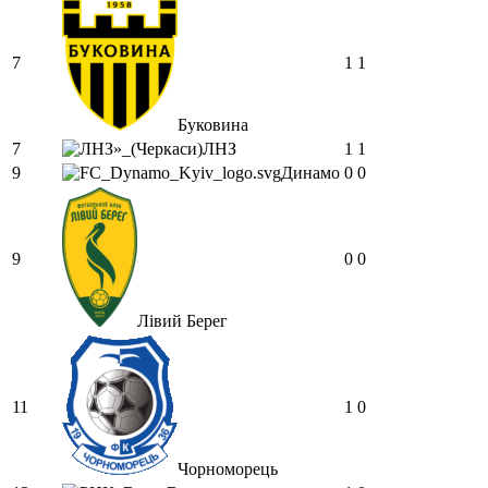
DJGycle :
Tamada
Makiavelli :
Всім привіт!
7
1
1
Makiavelli :
Бачу чат знову живий)
MaRiO :
Трансфери такі шо слів
Буковина
нема....все йде до чергового провалу
7
ЛНЗ
1
1
🙁
9
Динамо
0
0
Hatsyk
:
Makiavelli, вітаємо на сайті.
Вірю що чат і сайт загалом буде ще
активніший з часом)
9
0
0
Hatsyk
:
Та Кузик ще ок, а
Мельниченко я думаю це для
перспективи, хз хз
Лівий Берег
SVAT :
На завтра планують
трансляцію товарняка з Минаєм
https://www.youtube.com/live/Qb1ebGeOfZ8?
si=GU46Q4zlJQd2L-W8
11
1
0
Hatsyk
:
А ще на сайті триває
опитування)
Чорноморець
SVAT :
Hatsyk А як зробити