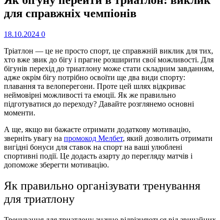
для справжніх чемпіонів
18.10.2024
0
Тріатлон — це не просто спорт, це справжній виклик для тих,
хто вже звик до бігу і прагне розширити свої можливості. Для
бігунів перехід до триатлону може стати складним завданням,
адже окрім бігу потрібно освоїти ще два види спорту:
плавання та велоперегони. Проте цей шлях відкриває
неймовірні можливості та емоції. Як же правильно
підготуватися до переходу? Давайте розглянемо основні
моменти.
А ще, якщо ви бажаєте отримати додаткову мотивацію,
зверніть увагу на
промокод Мелбет
, який дозволить отримати
вигідні бонуси для ставок на спорт на ваші улюблені
спортивні події. Це додасть азарту до перегляду матчів і
допоможе зберегти мотивацію.
Як правильно організувати тренування
для триатлону
Тренування для триатлону значно відрізняються від звичайних