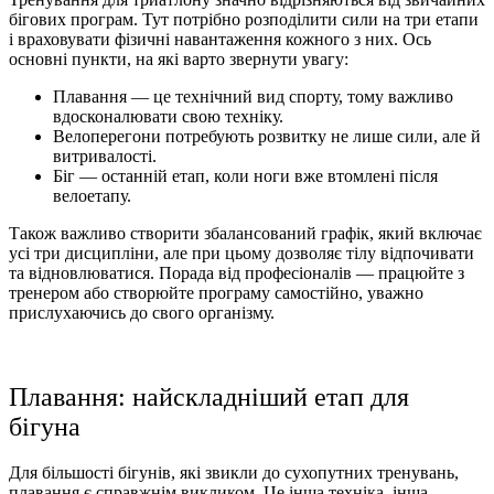
бігових програм. Тут потрібно розподілити сили на три етапи
і враховувати фізичні навантаження кожного з них. Ось
основні пункти, на які варто звернути увагу:
Плавання — це технічний вид спорту, тому важливо
вдосконалювати свою техніку.
Велоперегони потребують розвитку не лише сили, але й
витривалості.
Біг — останній етап, коли ноги вже втомлені після
велоетапу.
Також важливо створити збалансований графік, який включає
усі три дисципліни, але при цьому дозволяє тілу відпочивати
та відновлюватися. Порада від професіоналів — працюйте з
тренером або створюйте програму самостійно, уважно
прислухаючись до свого організму.
Плавання: найскладніший етап для
бігуна
Для більшості бігунів, які звикли до сухопутних тренувань,
плавання є справжнім викликом. Це інша техніка, інша