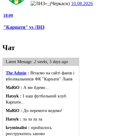
10.08.2026
18:00
"Карпати" vs ЛНЗ
Чат
Latest Message:
2 weeks, 5 days ago
The Admin
:
Вітаємо на сайті фанів і
вболівальників ФК "Карпати" Львів
MaRiO :
А ми йдемо...
Hatsyk :
І наш футбольний клуб
Карпати...
MaRiO :
До перемоги ведемо!
Hatsyk :
ла ла ла ла
kryminalist :
прийшлось
реєструватись заново