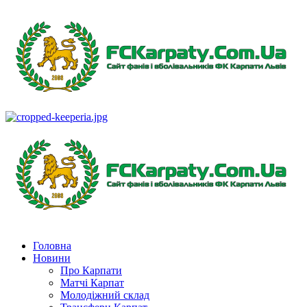
Перейти
до
вмісту
Primary
Menu
Головна
Новини
Про Карпати
Матчі Карпат
Молодіжний склад