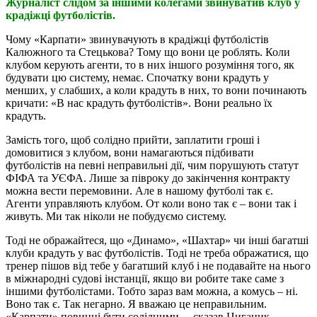
Журналіст слідом за іншими колегами звинуватив клуб у
крадіжці футболістів.
Чому «Карпати» звинувачують в крадіжці футболістів
Калюжного та Стецькова? Тому що вони це роблять. Коли
клубом керують агенти, то в них іншого розуміння того, як
будувати цю систему, немає. Спочатку вони крадуть у
менших, у слабших, а коли крадуть в них, то вони починають
кричати: «В нас крадуть футболістів». Вони реально їх
крадуть.
Замість того, щоб солідно прийти, заплатити гроші і
домовитися з клубом, вони намагаються підбивати
футболістів на певні неправильні дії, чим порушують статут
ФІФА та УЄФА. Лише за півроку до закінчення контракту
можна вести перемовини. Але в нашому футболі так є.
Агенти управляють клубом. От коли воно так є – вони так і
живуть. Ми так ніколи не побудуємо систему.
Тоді не ображайтеся, що «Динамо», «Шахтар» чи інші багатші
клуби крадуть у вас футболістів. Тоді не треба ображатися, що
тренер пішов від тебе у багатший клуб і не подавайте на нього
в міжнародні судові інстанції, якщо ви робите таке саме з
іншими футболістами. Тобто зараз вам можна, а комусь – ні.
Воно так є. Так негарно. Я вважаю це неправильним.
«Карпати» повинні бути солідними, – сказав Циганик.