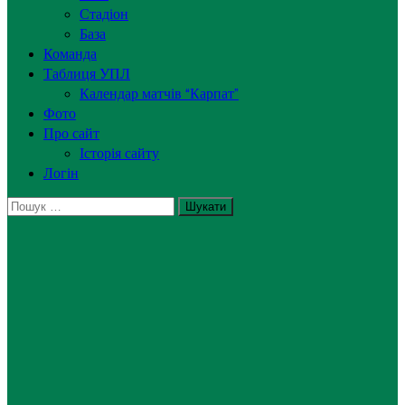
Стадіон
База
Команда
Таблиця УПЛ
Календар матчів “Карпат”
Фото
Про сайт
Історія сайту
Логін
Пошук: