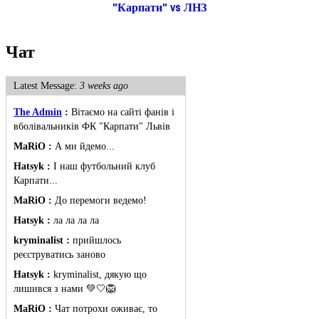
"Карпати" vs ЛНЗ
Чат
Latest Message:
3 weeks ago
The Admin
:
Вітаємо на сайті фанів і
вболівальників ФК "Карпати" Львів
MaRiO :
А ми йдемо...
Hatsyk :
І наш футбольний клуб
Карпати...
MaRiO :
До перемоги ведемо!
Hatsyk :
ла ла ла ла
kryminalist :
прийшлось
реєструватись заново
Hatsyk :
kryminalist, дякую що
лишився з нами 💚🤍🦁
MaRiO :
Чат потрохи оживає, то