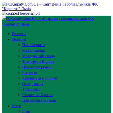
Перейти
до
вмісту
Primary
Menu
Головна
Новини
Про Карпати
Матчі Карпат
Молодіжний склад
Трансфери Карпат
Пресконференції
Інтерв’ю
Карпатівці в збірних
Огляд матчу
Трансляції
Спаринги Карпат
Для вболівальників
Клуб
Гімн