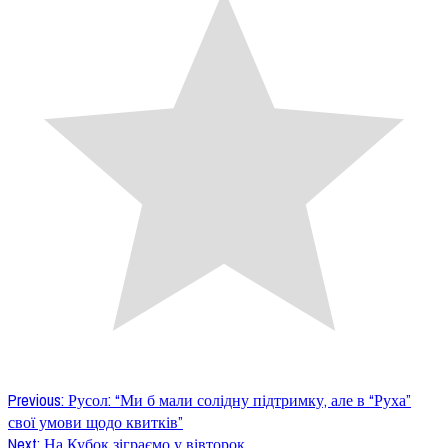
Post
Previous:
Русол: “Ми б мали солідну підтримку, але в “Руха”
свої умови щодо квитків”
navigation
Next:
На Кубок зіграємо у вівторок