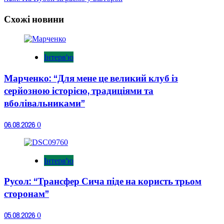
Схожі новини
Інтерв'ю
Марченко: “Для мене це великий клуб із
серйозною історією, традиціями та
вболівальниками”
06.08.2026
0
Інтерв'ю
Русол: “Трансфер Сича піде на користь трьом
сторонам”
05.08.2026
0