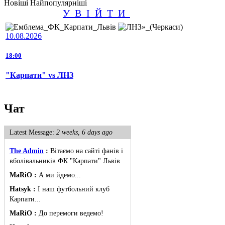
Новіші
Найпопулярніші
УВІЙТИ
10.08.2026
18:00
"Карпати" vs ЛНЗ
Чат
Latest Message:
2 weeks, 6 days ago
The Admin
:
Вітаємо на сайті фанів і
вболівальників ФК "Карпати" Львів
MaRiO :
А ми йдемо...
Hatsyk :
І наш футбольний клуб
Карпати...
MaRiO :
До перемоги ведемо!