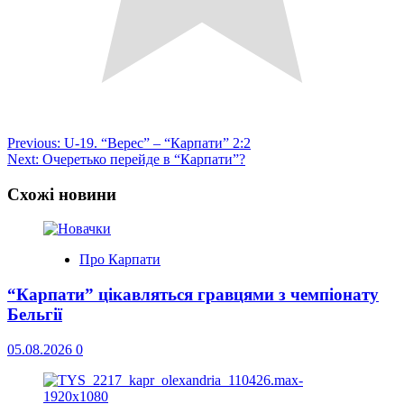
Post
Previous:
U-19. “Верес” – “Карпати” 2:2
Next:
Очеретько перейде в “Карпати”?
navigation
Схожі новини
Про Карпати
“Карпати” цікавляться гравцями з чемпіонату
Бельгії
05.08.2026
0