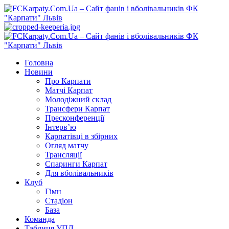
Перейти
до
вмісту
Primary
Menu
Головна
Новини
Про Карпати
Матчі Карпат
Молодіжний склад
Трансфери Карпат
Пресконференції
Інтерв’ю
Карпатівці в збірних
Огляд матчу
Трансляції
Спаринги Карпат
Для вболівальників
Клуб
Гімн
Стадіон
База
Команда
Таблиця УПЛ