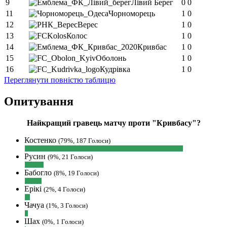
9
Лівий Берег
0
0
листка
11
Чорноморець
1
0
Yaroslav :
О чатик відродився)))
12
Верес
1
0
SVAT :
1-й тур граємо на виїзді з
13
Колос
1
0
Вересом, другий приймаємо Кривбас
14
Кривбас
1
0
в третьому вдома з ДК, але там
15
Оболонь
1
0
мабуть буде перенос
16
Кудрівка
1
0
SVAT :
З тютюнником 10-й тур
Переглянути повністю таблицю
орієнтовно 19 жовтня
Опитування
Hatsyk
:
SVAT, не можу дочекатись
початку сезону
Найкращий гравець матчу проти "Кривбасу"?
SVAT :
Hatsyk, Куди можна написати
в особисті пару питань/ зауважень/
Костенко
(79%, 187 Голоси)
покращень по сайту? І чи можна на
Русин
сайт скинути криптою ltc?
(9%, 21 Голоси)
Hatsyk
:
SVAT, телеграм, пошта,
Бабогло
(8%, 19 Голоси)
вайбер, будь де) що підходить? зараз
Ерікі
(2%, 4 Голоси)
скину.
Чачуа
SVAT :
Hatsyk, Якщо зручно, то
(1%, 3 Голоси)
завтра напишу в інстаграм
Шах
(0%, 1 Голоси)