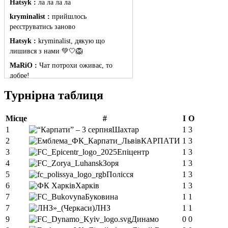
Hatsyk :
ла ла ла ла
kryminalist :
прийшлось
реєструватись заново
Hatsyk :
kryminalist, дякую що
лишився з нами 💚🤍🦁
MaRiO :
Чат потрохи оживає, то
добре!
MaRiO :
Знов у клубі бардак...
Турнірна таблиця
Hatsyk :
Все буде добре
Місце
#
І
О
Torsida_LEMBERG_1963 :
Всім
привіт, знову з вами)
1
Шахтар
1
3
2
КАРПАТИ
1
3
Hatsyk :
Torsida_LEMBERG_1963 ,
3
Епіцентр
1
3
радий вітати 🙌 🦁
4
Зоря
1
3
SVAT :
Всім привіт! Я так розумію
5
Полісся
1
3
старий сайт пішов разом з акаунтом і
6
Харків
1
3
потрібно заново реєструватися?
7
Буковина
1
1
Hatsyk
:
SVAT, привіт. Саме так, все
7
ЛНЗ
1
1
що було на старому хостингу, там і
9
Динамо
0
0
залишилось. Починаємо з чистого