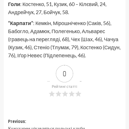
Голи
: Костенко, 51, Кузик, 60 – Кілєвий, 24,
Андрейчук, 27, Бойчук, 58.
“Карпати”
: Кемкін, Мірошніченко (Саків, 56),
Бабогло, Адамюк, Полегенько, Альварес
(гравець на перегляді, 68), Чех (Шах, 46), Чачуа
(Кузик, 46), Стеніо (Тлумак, 79), Костенко (Сидун,
76), Іґор Невес (Підлепенець, 46).
0
Рейтинг статті
Post
Previous:
Кожухарем цікавляться польські клуби