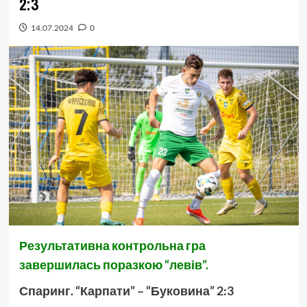
2:3
14.07.2024
0
Результативна контрольна гра
завершилась поразкою “левів”.
Спаринг. “Карпати” – “Буковина” 2:3