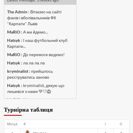
The Admin
:
Вітаємо на сайті
фанів і вболівальників ФК
"Карпати" Львів
MaRiO :
А ми йдемо...
Hatsyk :
І наш футбольний клуб
Карпати...
MaRiO :
До перемоги ведемо!
Hatsyk :
ла ла ла ла
kryminalist :
прийшлось
реєструватись заново
Hatsyk :
kryminalist, дякую що
лишився з нами 💚🤍🦁
MaRiO :
Чат потрохи оживає, то
добре!
Турнірна таблиця
MaRiO :
Знов у клубі бардак...
Hatsyk :
Все буде добре
Місце
#
І
О
Torsida_LEMBERG_1963 :
Всім