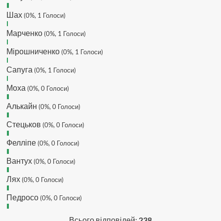
провалу 🙁
Шах
Hatsyk
(0%, 1 Голоси)
:
Makiavelli, вітаємо на
сайті. Вірю що чат і сайт загалом
Марченко
(0%, 1 Голоси)
буде ще активніший з часом)
Hatsyk
:
Та Кузик ще ок, а
Мірошниченко
(0%, 1 Голоси)
Мельниченко я думаю це для
Сапуга
перспективи, хз хз
(0%, 1 Голоси)
SVAT :
На завтра планують
Моха
(0%, 0 Голоси)
трансляцію товарняка з Минаєм
https://www.youtube.com/live/Qb1ebGeOfZ8?
Алькайн
(0%, 0 Голоси)
si=GU46Q4zlJQd2L-W8
Стецьков
(0%, 0 Голоси)
Hatsyk
:
А ще на сайті триває
опитування)
Фелліпе
(0%, 0 Голоси)
SVAT :
Hatsyk А як зробити
посилання?
Вантух
(0%, 0 Голоси)
Hatsyk
:
В чаті? У вікні URL
Лях
(0%, 0 Голоси)
вставляєш лінк на свій профіль)
Педросо
SVAT
:
Ніби вставив, а все одно
(0%, 0 Голоси)
блочить. Там де URL ставити лінк
на профіль, а нижче ( Message)
Всього відповідей:
238