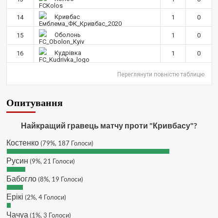
SVAT :
Hatsyk, Куди можна
Кривбас
14
1
0
написати в особисті пару питань/
зауважень/ покращень по сайту? І
Оболонь
15
1
0
чи можна на сайт скинути криптою
ltc?
Кудрівка
16
1
0
Hatsyk
:
SVAT, телеграм, пошта,
Переглянути повністю таблицю
вайбер, будь де) що підходить?
зараз скину.
SVAT :
Hatsyk, Якщо зручно, то
Опитування
завтра напишу в інстаграм
Hatsyk :
SVAT, без проблем
Найкращий гравець матчу проти "Кривбасу"?
SVAT :
Hatsyk в інсті обмеження
Костенко
(79%, 187 Голоси)
кинув в ТГ
DJGycle :
Tamada
Русин
(9%, 21 Голоси)
Makiavelli :
Всім привіт!
Бабогло
(8%, 19 Голоси)
Makiavelli :
Бачу чат знову живий)
Ерікі
(2%, 4 Голоси)
MaRiO :
Трансфери такі шо слів
нема....все йде до чергового
Чачуа
(1%, 3 Голоси)