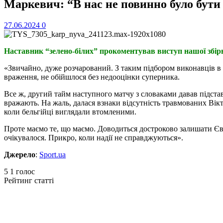
Маркевич: “В нас не повинно було бути 
27.06.2024
0
Наставник “зелено-білих” прокоментував виступ нашої збірн
«Звичайно, дуже розчарований. З таким підбором виконавців в 
враження, не обійшлося без недооцінки суперника.
Все ж, другий тайм наступного матчу з словаками давав підстав
вражають. На жаль, далася взнаки відсутність травмованих Вік
коли бельгійці виглядали втомленими.
Проте маємо те, що маємо. Доводиться достроково залишати Євр
очікувалося. Прикро, коли надії не справджуються».
Джерело
:
Sport.ua
5
1
голос
Рейтинг статті