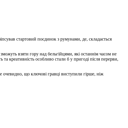
зіпсував стартовий поєдинок з румунами, де, складається
 зможуть взяти гору над бельгійцями, які останнім часом не
 та креативність особливо стали б у пригоді після перерви,
ле очевидно, що ключові гравці виступили гірше, ніж