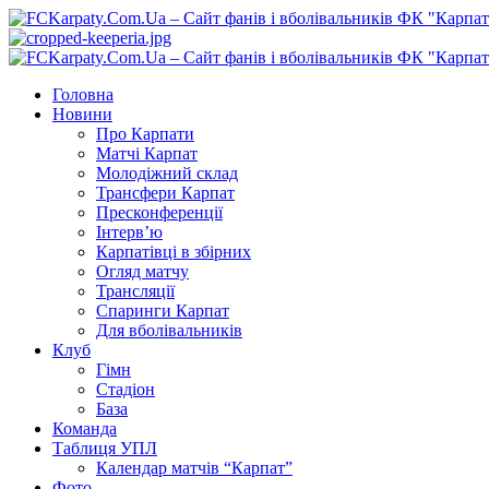
Перейти
до
вмісту
Primary
Menu
Головна
Новини
Про Карпати
Матчі Карпат
Молодіжний склад
Трансфери Карпат
Пресконференції
Інтерв’ю
Карпатівці в збірних
Огляд матчу
Трансляції
Спаринги Карпат
Для вболівальників
Клуб
Гімн
Стадіон
База
Команда
Таблиця УПЛ
Календар матчів “Карпат”
Фото