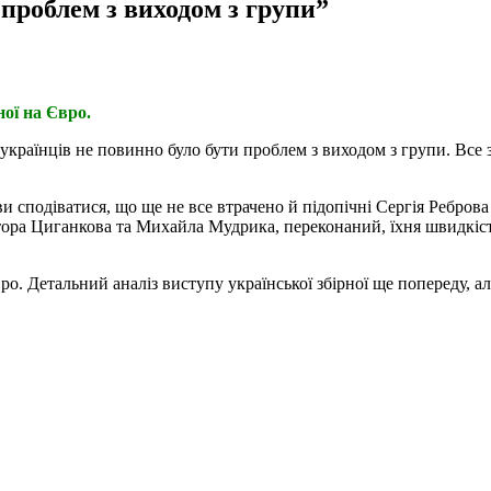
проблем з виходом з групи”
ої на Євро.
українців не повинно було бути проблем з виходом з групи. Все 
и сподіватися, що ще не все втрачено й підопічні Сергія Реброва
тора Циганкова та Михайла Мудрика, переконаний, їхня швидкість
о. Детальний аналіз виступу української збірної ще попереду, а