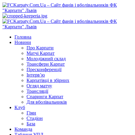
Перейти
до
вмісту
Primary
Menu
Головна
Новини
Про Карпати
Матчі Карпат
Молодіжний склад
Трансфери Карпат
Пресконференції
Інтерв’ю
Карпатівці в збірних
Огляд матчу
Трансляції
Спаринги Карпат
Для вболівальників
Клуб
Гімн
Стадіон
База
Команда
Таблиця УПЛ