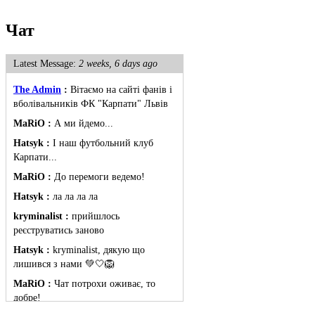
Чат
Latest Message:
2 weeks, 6 days ago
The Admin
:
Вітаємо на сайті фанів і
вболівальників ФК "Карпати" Львів
MaRiO :
А ми йдемо...
Hatsyk :
І наш футбольний клуб
Карпати...
MaRiO :
До перемоги ведемо!
Hatsyk :
ла ла ла ла
kryminalist :
прийшлось
реєструватись заново
Hatsyk :
kryminalist, дякую що
лишився з нами 💚🤍🦁
MaRiO :
Чат потрохи оживає, то
добре!