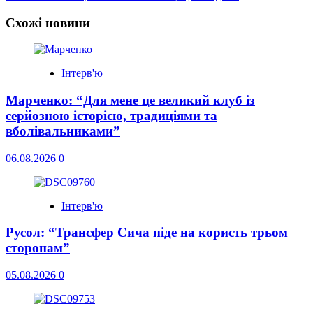
navigation
Схожі новини
Інтерв'ю
Марченко: “Для мене це великий клуб із
серйозною історією, традиціями та
вболівальниками”
06.08.2026
0
Інтерв'ю
Русол: “Трансфер Сича піде на користь трьом
сторонам”
05.08.2026
0