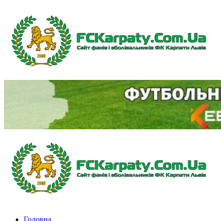
Перейти
до
вмісту
Primary
Menu
Головна