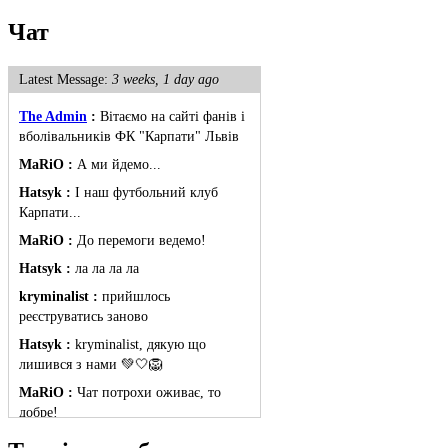
Чат
Latest Message:
3 weeks, 1 day ago
The Admin
:
Вітаємо на сайті фанів і
вболівальників ФК "Карпати" Львів
MaRiO :
А ми йдемо...
Hatsyk :
І наш футбольний клуб
Карпати...
MaRiO :
До перемоги ведемо!
Hatsyk :
ла ла ла ла
kryminalist :
прийшлось
реєструватись заново
Hatsyk :
kryminalist, дякую що
лишився з нами 💚🤍🦁
MaRiO :
Чат потрохи оживає, то
добре!
MaRiO :
Знов у клубі бардак...