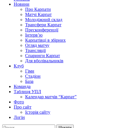
Новини
Про Карпати
Матчі Карпат
Молодіжний склад
Трансфери Карпат
Пресконференції
Інтерв’ю
Карпатівці в збірних
Огляд матчу
Трансляції
Спаринги Карпат
Для вболівальників
Клуб
Гімн
Стадіон
База
Команда
Таблиця УПЛ
Календар матчів “Карпат”
Фото
Про сайт
Історія сайту
Логін
Пошук: