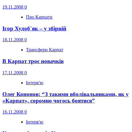
19.11.2008
0
Про Карпати
Ігор Худоб`як – у збірній
18.11.2008
0
Трансфери Карпат
В Карпат троє новачків
17.11.2008
0
Інтерв'ю
Олег Кононов: “З такими вболівальниками, як у
«Карпат», соромно чогось боятися”
16.11.2008
0
Інтерв'ю