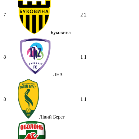
нема....все йде до чергового провалу
🙁
7
2
2
Hatsyk
:
Makiavelli, вітаємо на сайті.
Вірю що чат і сайт загалом буде ще
активніший з часом)
Буковина
Hatsyk
:
Та Кузик ще ок, а
Мельниченко я думаю це для
перспективи, хз хз
8
1
1
SVAT :
На завтра планують
трансляцію товарняка з Минаєм
https://www.youtube.com/live/Qb1ebGeOfZ8?
ЛНЗ
si=GU46Q4zlJQd2L-W8
Hatsyk
:
А ще на сайті триває
опитування)
8
1
1
SVAT :
Hatsyk А як зробити
посилання?
Hatsyk
:
В чаті? У вікні URL
Лівий Берег
вставляєш лінк на свій профіль)
SVAT
:
Ніби вставив, а все одно
блочить. Там де URL ставити лінк на