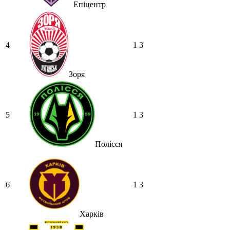
Епіцентр
Hatsyk
:
SVAT, не можу дочекатись
початку сезону
SVAT :
Hatsyk, Куди можна написати
в особисті пару питань/ зауважень/
4
1
3
покращень по сайту? І чи можна на
сайт скинути криптою ltc?
Зоря
Hatsyk
:
SVAT, телеграм, пошта,
вайбер, будь де) що підходить? зараз
скину.
SVAT :
Hatsyk, Якщо зручно, то
5
1
3
завтра напишу в інстаграм
Hatsyk :
SVAT, без проблем
Полісся
SVAT :
Hatsyk в інсті обмеження
кинув в ТГ
DJGycle :
Tamada
6
1
3
Makiavelli :
Всім привіт!
Makiavelli :
Бачу чат знову живий)
Харків
MaRiO :
Трансфери такі шо слів