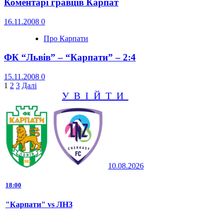
Коментарі гравців Карпат
16.11.2008
0
Про Карпати
ФК “Львів” – “Карпати” – 2:4
15.11.2008
0
Пагінація
1
2
3
Далі
УВІЙТИ
записів
10.08.2026
18:00
"Карпати" vs ЛНЗ