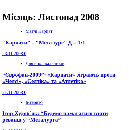
Місяць:
Листопад 2008
Матчі Карпат
“Карпати” – “Металург” Д – 1:1
23.11.2008
0
Для вболівальників
“Єврофан-2009”: «Карпати» зіграють проти
«Челсі», «Селтіка» та «Атлетіко»
21.11.2008
0
Інтерв'ю
Ігор Худоб`як: “Будемо намагатися взяти
реванш у “Металурга”