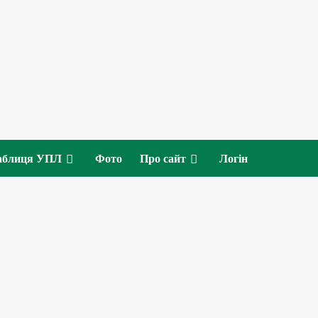
аблиця УПЛ
Фото
Про сайт
Логін