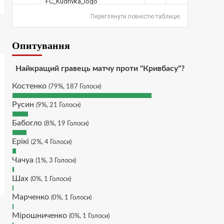
Hatsyk
:
SVAT, не можу
Переглянути повністю таблицю
дочекатись початку сезону
SVAT :
Hatsyk, Куди можна
Опитування
написати в особисті пару
питань/ зауважень/
покращень по сайту? І чи
Найкращий гравець матчу проти "Кривбасу"?
можна на сайт скинути
криптою ltc?
Костенко
(79%, 187 Голоси)
Hatsyk
:
SVAT, телеграм,
Русин
(9%, 21 Голоси)
пошта, вайбер, будь де) що
підходить? зараз скину.
Бабогло
(8%, 19 Голоси)
SVAT :
Hatsyk, Якщо зручно,
Ерікі
(2%, 4 Голоси)
то завтра напишу в
інстаграм
Чачуа
(1%, 3 Голоси)
Hatsyk :
SVAT, без проблем
Шах
(0%, 1 Голоси)
SVAT :
Hatsyk в інсті
обмеження кинув в ТГ
Марченко
(0%, 1 Голоси)
DJGycle :
Tamada
Мірошниченко
(0%, 1 Голоси)
Makiavelli :
Всім привіт!