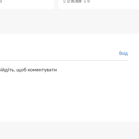
17.05.2026
0
0
Вхід
війдіть, щоб коментувати