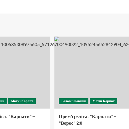
ини
Матчі Карпат
Головні новини
Матчі Карпат
іга. “Карпати” –
Прем‘єр-ліга. “Карпати” –
“Верес” 2:0