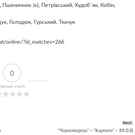
 Пшеничних (к), Петрівський, Худоб`як, Кобін,
ук, Голодюк, Гурський, Ткачук
cat/online/?id_matches=266
0
Рейтинг статті
Next:
и
“Чорноморець” – “Карпати” – 3:0 (1:0)