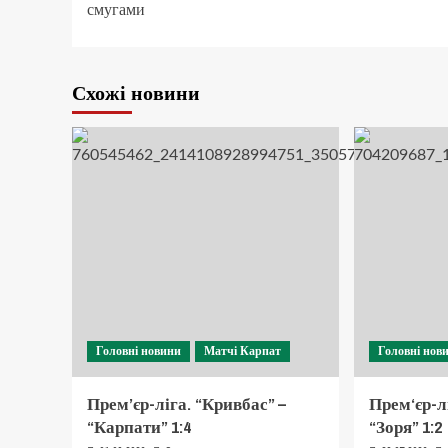
смугами
Схожі новини
Головні новини
Матчі Карпат
Головні нов
Прем’єр-ліга. “Кривбас” –
Прем‘єр-л
“Карпати” 1:4
“Зоря” 1:2