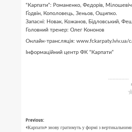
“Карпати”: Романенко, Федорів, Мілошевіч,
Ґодвін, Кополовець, Зеньов, Ощипко.
Запасні: Новак, Кожанов, Бідловський, Фещ
Головний тренер: Олег Кононов
Онлайн-трансляція:
www.fckarpaty.lviv.ua/
Інформаційний центр ФК “Карпати”
Post
Previous:
«Карпати» знову гратимуть у формі з вертикальним
navigation