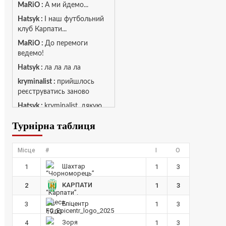
MaRiO :
А ми йдемо...
Hatsyk :
І наш футбольний
клуб Карпати...
MaRiO :
До перемоги
ведемо!
Hatsyk :
ла ла ла ла
kryminalist :
прийшлось
реєструватись заново
Hatsyk :
kryminalist, дякую
що лишився з нами 💚🤍🦁
Турнірна таблиця
MaRiO :
Чат потрохи
оживає, то добре!
Місце
#
І
О
MaRiO :
Знов у клубі
бардак...
Шахтар
1
1
3
Hatsyk :
Все буде добре
КАРПАТИ
2
1
3
Torsida_LEMBERG_1963 :
Всім привіт, знову з вами)
Епіцентр
3
1
3
Hatsyk :
Зоря
4
1
3